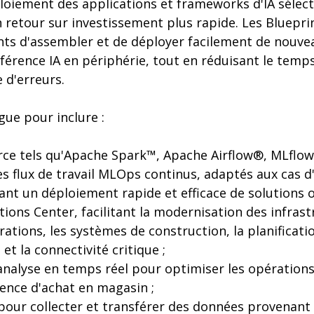
loiement des applications et frameworks d'IA sélec
n retour sur investissement plus rapide. Les Bluepr
ts d'assembler et de déployer facilement de nouveau
nférence IA en périphérie, tout en réduisant le temp
 d'erreurs.
ogue pour inclure :
rce tels qu'Apache Spark™, Apache Airflow®, MLflow
s flux de travail MLOps continus, adaptés aux cas d'
nt un déploiement rapide et efficace de solutions op
ions Center, facilitant la modernisation des infrast
rations, les systèmes de construction, la planificati
 et la connectivité critique ;
 l'analyse en temps réel pour optimiser les opérations
ience d'achat en magasin ;
 pour collecter et transférer des données provenant