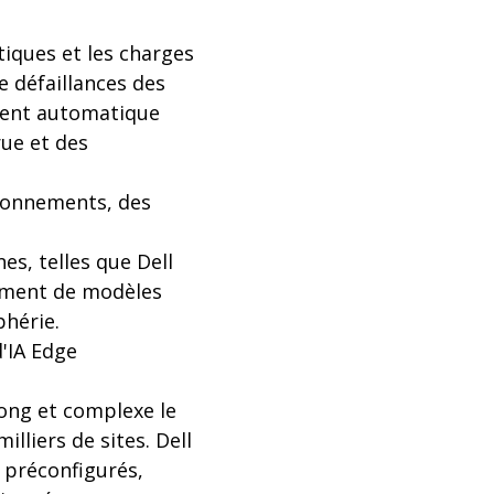
tiques et les charges
e défaillances des
ement automatique
rue et des
ironnements, des
es, telles que Dell
iement de modèles
phérie.
d'IA Edge
long et complexe le
lliers de sites. Dell
 préconfigurés,