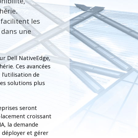
nibilité,
hérie.
facilitent les
e dans une
ur Dell NativeEdge,
hérie. Ces avancées
l’utilisation de
 des solutions plus
eprises seront
éplacement croissant
'IA, la demande
 déployer et gérer