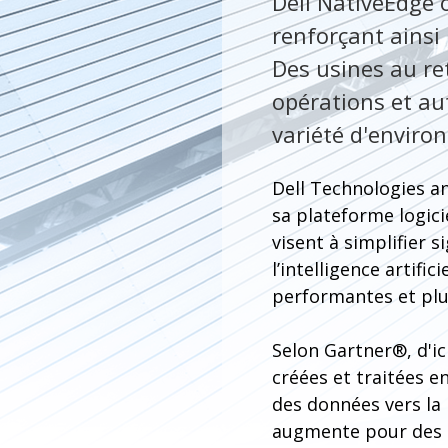
Dell NativeEdge o
renforçant ainsi 
Des usines au ret
opérations et au
variété d'enviro
Dell Technologies a
sa plateforme logici
visent à simplifier s
l’intelligence artifi
performantes et plus
Selon Gartner®, d'ic
créées et traitées e
des données vers la 
augmente pour des s