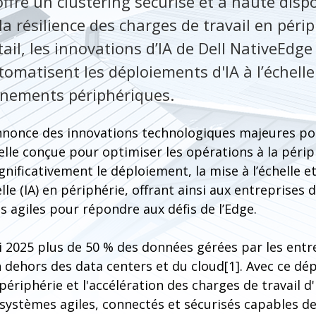
ffre un clustering sécurisé et à haute dispo
la résilience des charges de travail en périp
ail, les innovations d’IA de Dell NativeEdge 
tomatisent les déploiements d'IA à l’échell
nnements périphériques.
nnonce des innovations technologiques majeures po
elle conçue pour optimiser les opérations à la périp
ignificativement le déploiement, la mise à l’échelle et 
cielle (IA) en périphérie, offrant ainsi aux entreprises
 agiles pour répondre aux défis de l’Edge.
i 2025 plus de 50 % des données gérées par les entr
n dehors des data centers et du cloud[1]. Avec ce d
périphérie et l'accélération des charges de travail d
ystèmes agiles, connectés et sécurisés capables de