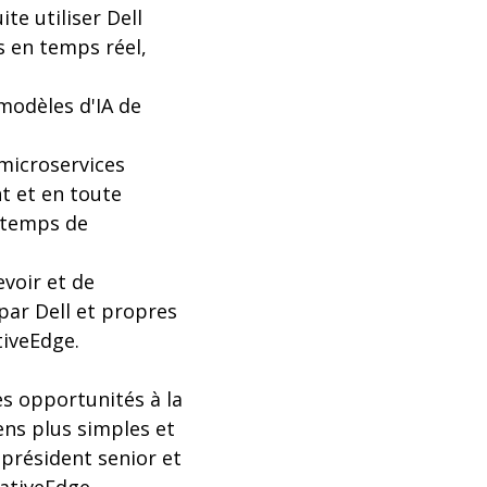
te utiliser Dell
 en temps réel,
modèles d'IA de
 microservices
t et en toute
e temps de
voir et de
par Dell et propres
tiveEdge.
es opportunités à la
ens plus simples et
-président senior et