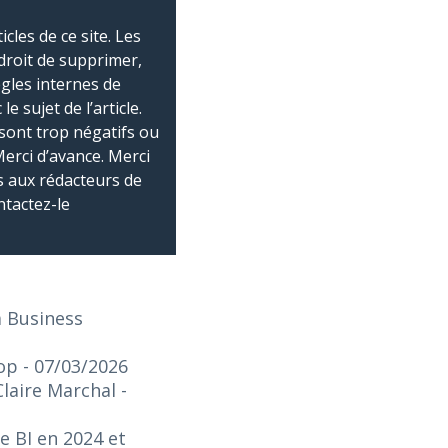
les de ce site. Les
droit de supprimer,
ègles internes de
 sujet de l’article.
sont trop négatifs ou
Merci d’avance. Merci
 aux rédacteurs de
ntactez-le
a Business
top
- 07/03/2026
Claire Marchal
-
e BI en 2024 et