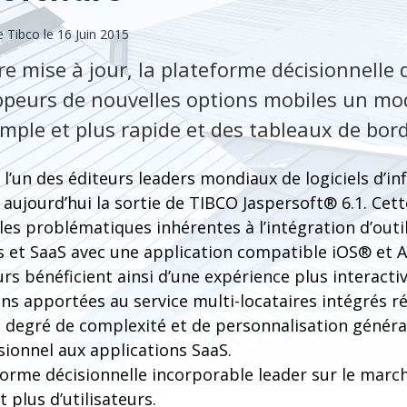
Tibco le 16 Juin 2015
e mise à jour, la plateforme décisionnelle 
ppeurs de nouvelles options mobiles un mod
imple et plus rapide et des tableaux de bor
 l’un des éditeurs leaders mondiaux de logiciels d’in
aujourd’hui la sortie de TIBCO Jaspersoft® 6.1. Cett
es problématiques inhérentes à l’intégration d’outi
s et SaaS avec une application compatible iOS® et 
urs bénéficient ainsi d’une expérience plus interactiv
ns apportées au service multi-locataires intégrés r
 degré de complexité et de personnalisation généra
isionnel aux applications SaaS.
forme décisionnelle incorporable leader sur le mar
 plus d’utilisateurs.