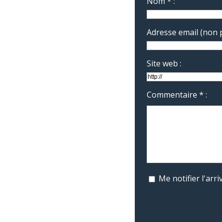
Nom * :
Adresse email (non p
Site web :
Commentaire * :
Me notifier l'ar