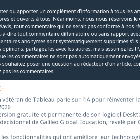
r ou apporter un complément d’information à tous les artic
bres et ouverts à tous. Néanmoins, nous nous réservons le 
réavis, tout commentaire qui ne serait pas conforme à nos r
-à-dire tout commentaire diffamatoire ou sans rapport avec le
mmentaires anonymes sont systématiquement supprimés s’ils 
s opinions, partagez les avec les autres, mais assumez les ! 
que les commentaires ne sont pas automatiquement envoyés
us souhaitez poser une question au rédacteur d'un article, co
ez pas les commentaires.
 :
n vétéran de Tableau parie sur l'IA pour réinventer l
2026
ersion gratuite et permanente de son logiciel Desk
décisionnel de Galileo Global Education, révélé par 
 les fonctionnalités qui ont amélioré leur technologi