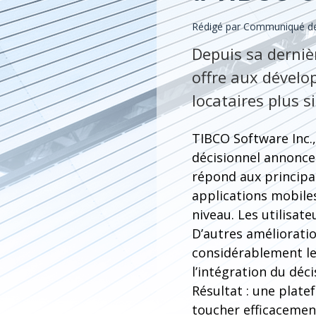
Rédigé par Communiqué de 
Depuis sa dernièr
offre aux dévelo
locataires plus s
TIBCO Software Inc.,
décisionnel annonce 
répond aux principal
applications mobile
niveau. Les utilisate
D’autres amélioratio
considérablement le
l’intégration du déc
Résultat : une plate
toucher efficacement