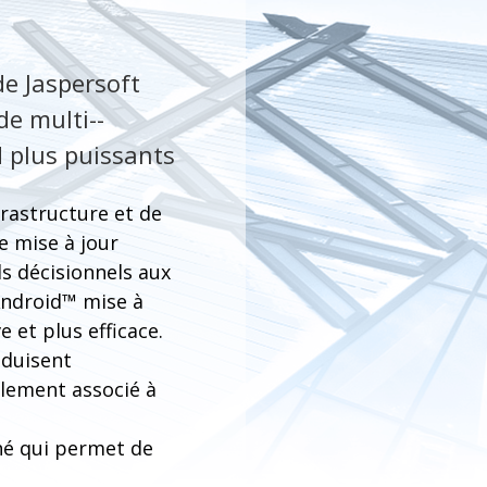
de Jaspersoft
e multi--
d plus puissants
frastructure et de
e mise à jour
ls décisionnels aux
Android™ mise à
e et plus efficace.
éduisent
lement associé à
ché qui permet de