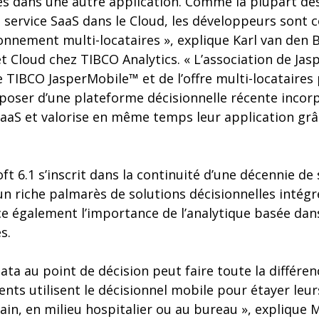
 dans une autre application. Comme la plupart des
 service SaaS dans le Cloud, les développeurs sont c
ronnement multi-locataires », explique Karl van den B
t Cloud chez TIBCO Analytics. « L’association de Jasp
 TIBCO JasperMobile™ et de l’offre multi-locataire
poser d’une plateforme décisionnelle récente incorp
SaaS et valorise en même temps leur application grâ
oft 6.1 s’inscrit dans la continuité d’une décennie de
e un riche palmarès de solutions décisionnelles intégr
e également l’importance de l’analytique basée dans
s.
 data au point de décision peut faire toute la différenc
ients utilisent le décisionnel mobile pour étayer leur
rrain, en milieu hospitalier ou au bureau », explique 