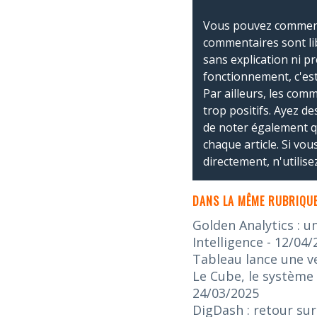
Vous pouvez commente
commentaires sont li
sans explication ni p
fonctionnement, c'est
Par ailleurs, les co
trop positifs. Ayez de
de noter également 
chaque article. Si vo
directement, n'utilis
DANS LA MÊME RUBRIQUE
Golden Analytics : u
Intelligence
- 12/04/
Tableau lance une v
Le Cube, le système 
24/03/2025
DigDash : retour sur