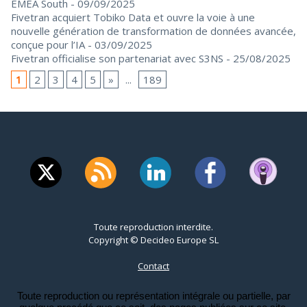
EMEA South
- 09/09/2025
Fivetran acquiert Tobiko Data et ouvre la voie à une
nouvelle génération de transformation de données avancée,
conçue pour l’IA
- 03/09/2025
Fivetran officialise son partenariat avec S3NS
- 25/08/2025
1
2
3
4
5
»
...
189
Toute reproduction interdite.
Copyright © Decideo Europe SL
Contact
Toute reproduction ou représentation intégrale ou partielle, par