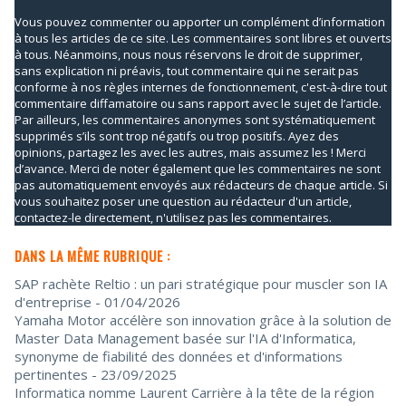
Vous pouvez commenter ou apporter un complément d’information
à tous les articles de ce site. Les commentaires sont libres et ouverts
à tous. Néanmoins, nous nous réservons le droit de supprimer,
sans explication ni préavis, tout commentaire qui ne serait pas
conforme à nos règles internes de fonctionnement, c'est-à-dire tout
commentaire diffamatoire ou sans rapport avec le sujet de l’article.
Par ailleurs, les commentaires anonymes sont systématiquement
supprimés s’ils sont trop négatifs ou trop positifs. Ayez des
opinions, partagez les avec les autres, mais assumez les ! Merci
d’avance. Merci de noter également que les commentaires ne sont
pas automatiquement envoyés aux rédacteurs de chaque article. Si
vous souhaitez poser une question au rédacteur d'un article,
contactez-le directement, n'utilisez pas les commentaires.
DANS LA MÊME RUBRIQUE :
SAP rachète Reltio : un pari stratégique pour muscler son IA
d'entreprise
- 01/04/2026
Yamaha Motor accélère son innovation grâce à la solution de
Master Data Management basée sur l'IA d'Informatica,
synonyme de fiabilité des données et d'informations
pertinentes
- 23/09/2025
Informatica nomme Laurent Carrière à la tête de la région