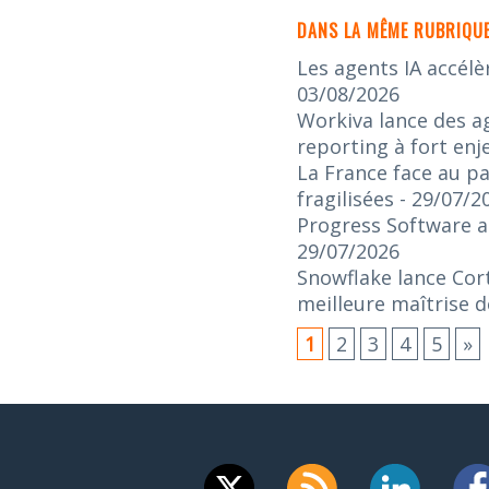
DANS LA MÊME RUBRIQUE
Les agents IA accélè
03/08/2026
Workiva lance des ag
reporting à fort enj
La France face au pa
fragilisées
- 29/07/2
Progress Software an
29/07/2026
Snowflake lance Cort
meilleure maîtrise d
1
2
3
4
5
»