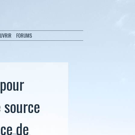
OUVRIR
FORUMS
 pour
e source
nce de