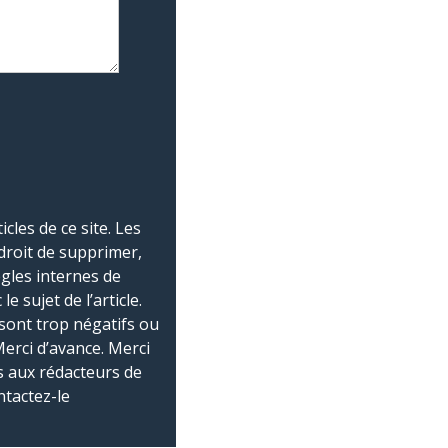
les de ce site. Les
droit de supprimer,
ègles internes de
 sujet de l’article.
sont trop négatifs ou
Merci d’avance. Merci
 aux rédacteurs de
ntactez-le