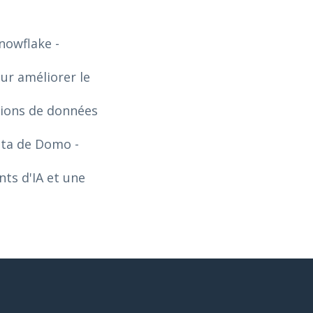
Snowflake
-
our améliorer le
tions de données
Data de Domo
-
ts d'IA et une