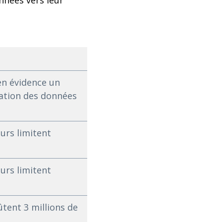
nnées vers leur
en évidence un
ration des données
urs limitent
urs limitent
ûtent 3 millions de