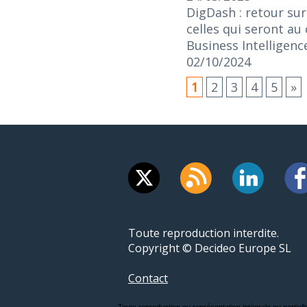
DigDash : retour sur
celles qui seront au
Business Intelligenc
02/10/2024
1
2
3
4
5
»
Toute reproduction interdite.
Copyright © Decideo Europe SL
Contact