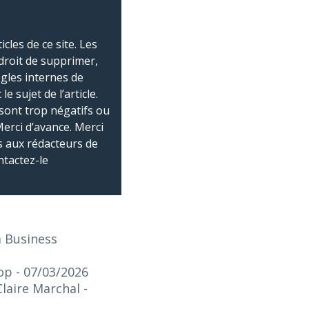
les de ce site. Les
droit de supprimer,
ègles internes de
 sujet de l’article.
sont trop négatifs ou
Merci d’avance. Merci
 aux rédacteurs de
ntactez-le
a Business
top
- 07/03/2026
Claire Marchal
-