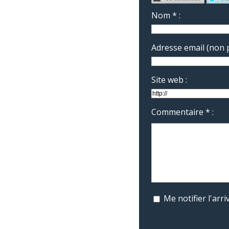
Nom * :
Adresse email (non p
Site web :
Commentaire * :
Me notifier l'ar