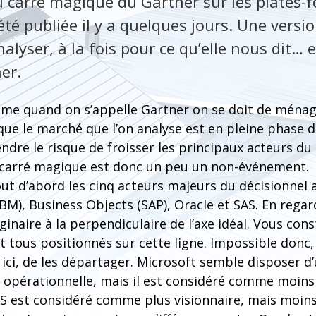
 carré magique du Gartner sur les plates-
été publiée il y a quelques jours. Une versi
alyser, à la fois pour ce qu’elle nous dit… e
er.
me quand on s’appelle Gartner on se doit de ménag
sque le marché que l’on analyse est en pleine phase de
ndre le risque de froisser les principaux acteurs d
e carré magique est donc un peu un non-événement.
ut d’abord les cinq acteurs majeurs du décisionnel a
BM), Business Objects (SAP), Oracle et SAS. En rega
ginaire à la perpendiculaire de l’axe idéal. Vous con
 tous positionnés sur cette ligne. Impossible donc, 
r ici, de les départager. Microsoft semble disposer d
 opérationnelle, mais il est considéré comme moins 
SAS est considéré comme plus visionnaire, mais moin