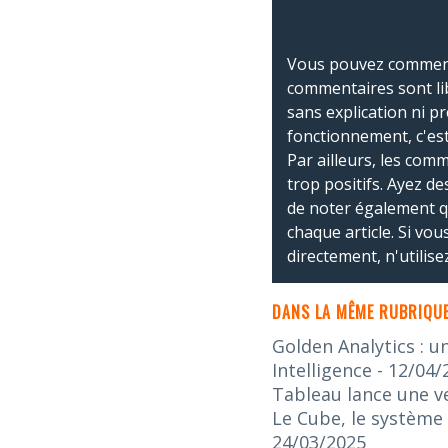
Vous pouvez commente
commentaires sont li
sans explication ni p
fonctionnement, c'est
Par ailleurs, les co
trop positifs. Ayez de
de noter également 
chaque article. Si vo
directement, n'utilis
DANS LA MÊME RUBRIQUE
Golden Analytics : u
Intelligence
- 12/04/
Tableau lance une v
Le Cube, le système 
24/03/2025