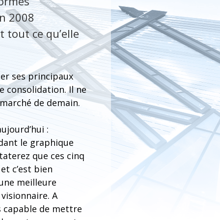
formes
on 2008
t tout ce qu’elle
er ses principaux
 consolidation. Il ne
u marché de demain.
ujourd’hui :
rdant le graphique
staterez que ces cinq
et c’est bien
’une meilleure
visionnaire. A
s capable de mettre