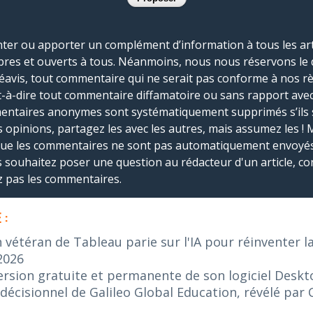
r ou apporter un complément d’information à tous les artic
bres et ouverts à tous. Néanmoins, nous nous réservons le 
réavis, tout commentaire qui ne serait pas conforme à nos r
-à-dire tout commentaire diffamatoire ou sans rapport avec le
mmentaires anonymes sont systématiquement supprimés s’ils 
s opinions, partagez les avec les autres, mais assumez les ! 
que les commentaires ne sont pas automatiquement envoyés
us souhaitez poser une question au rédacteur d'un article, co
ez pas les commentaires.
 :
n vétéran de Tableau parie sur l'IA pour réinventer l
2026
ersion gratuite et permanente de son logiciel Desk
décisionnel de Galileo Global Education, révélé par 