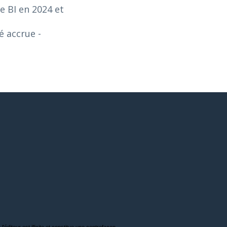
e BI en 2024 et
té accrue
-