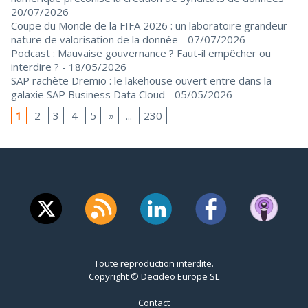
20/07/2026
Coupe du Monde de la FIFA 2026 : un laboratoire grandeur
nature de valorisation de la donnée
- 07/07/2026
Podcast : Mauvaise gouvernance ? Faut-il empêcher ou
interdire ?
- 18/05/2026
SAP rachète Dremio : le lakehouse ouvert entre dans la
galaxie SAP Business Data Cloud
- 05/05/2026
1
2
3
4
5
»
...
230
Toute reproduction interdite.
Copyright © Decideo Europe SL
Contact