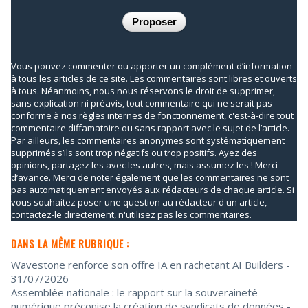
Vous pouvez commenter ou apporter un complément d’information
à tous les articles de ce site. Les commentaires sont libres et ouverts
à tous. Néanmoins, nous nous réservons le droit de supprimer,
sans explication ni préavis, tout commentaire qui ne serait pas
conforme à nos règles internes de fonctionnement, c'est-à-dire tout
commentaire diffamatoire ou sans rapport avec le sujet de l’article.
Par ailleurs, les commentaires anonymes sont systématiquement
supprimés s’ils sont trop négatifs ou trop positifs. Ayez des
opinions, partagez les avec les autres, mais assumez les ! Merci
d’avance. Merci de noter également que les commentaires ne sont
pas automatiquement envoyés aux rédacteurs de chaque article. Si
vous souhaitez poser une question au rédacteur d'un article,
contactez-le directement, n'utilisez pas les commentaires.
DANS LA MÊME RUBRIQUE :
Wavestone renforce son offre IA en rachetant AI Builders
-
31/07/2026
Assemblée nationale : le rapport sur la souveraineté
numérique préconise la création de syndicats de données
-