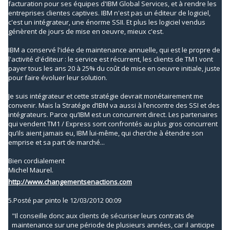
facturation pour ses équipes d'IBM Global Services, et à rendre les
entreprises clientes captives. IBM n'est pas un éditeur de logiciel,
c'est un intégrateur, une énorme SSII. Et plus les logiciel vendus
génèrent de jours de mise en oeuvre, mieux c'est.
IBM a conservé l'idée de maintenance annuelle, qui est le propre de
l'activité d'éditeur : le service est récurrent, les clients de TM1 vont
payer tous les ans 20 à 25% du coût de mise en oeuvre initiale, juste
pour faire évoluer leur solution.
Je suis intégrateur et cette stratégie devrait monétairement me
convenir. Mais la Stratégie d’IBM va aussi à l’encontre des SSI et des
intégrateurs. Parce qu’IBM est un concurrent direct. Les partenaires
qui vendent TM1 / Express sont confrontés au plus gros concurrent
qu’ils aient jamais eu, IBM lui-même, qui cherche à étendre son
emprise et sa part de marché...
Bien cordialement
Michel Maurel.
http://www.changementsenactions.com
5.
Posté par
pinto
le 12/03/2012 00:09
"Il conseille donc aux clients de sécuriser leurs contrats de
maintenance sur une période de plusieurs années, car il anticipe