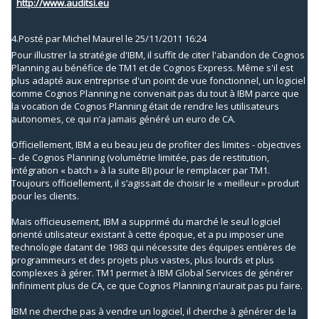
http://www.auditsi.eu
4.
Posté par
Michel Maurel
le 25/11/2011 16:24
Pour illustrer la stratégie d'IBM, il suffit de citer l'abandon de Cognos
Planning au bénéfice de TM1 et de Cognos Express. Même s'il est
plus adapté aux entreprise d'un point de vue fonctionnel, un logiciel
comme Cognos Planning ne convenait pas du tout à IBM parce que
la vocation de Cognos Planning était de rendre les utilisateurs
autonomes, ce qui n’a jamais généré un euro de CA.
Officiellement, IBM a eu beau jeu de profiter des limites - objectives
– de Cognos Planning (volumétrie limitée, pas de restitution,
intégration « batch » à la suite BI) pour le remplacer par TM1.
Toujours officiellement, il s’agissait de choisir le « meilleur » produit
pour les clients.
Mais officieusement, IBM a supprimé du marché le seul logiciel
orienté utilisateur existant à cette époque, et a pu imposer une
technologie datant de 1983 qui nécessite des équipes entières de
programmeurs et des projets plus vastes, plus lourds et plus
complexes à gérer. TM1 permet à IBM Global Services de générer
infiniment plus de CA, ce que Cognos Planning n’aurait pas pu faire.
IBM ne cherche pas à vendre un logiciel, il cherche à générer de la