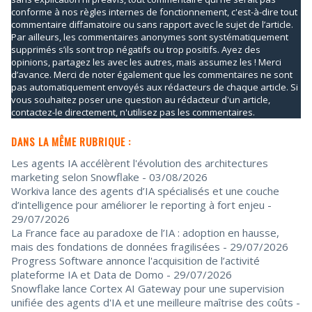
conforme à nos règles internes de fonctionnement, c'est-à-dire tout
commentaire diffamatoire ou sans rapport avec le sujet de l’article.
Par ailleurs, les commentaires anonymes sont systématiquement
supprimés s’ils sont trop négatifs ou trop positifs. Ayez des
opinions, partagez les avec les autres, mais assumez les ! Merci
d’avance. Merci de noter également que les commentaires ne sont
pas automatiquement envoyés aux rédacteurs de chaque article. Si
vous souhaitez poser une question au rédacteur d'un article,
contactez-le directement, n'utilisez pas les commentaires.
DANS LA MÊME RUBRIQUE :
Les agents IA accélèrent l'évolution des architectures
marketing selon Snowflake
- 03/08/2026
Workiva lance des agents d’IA spécialisés et une couche
d’intelligence pour améliorer le reporting à fort enjeu
-
29/07/2026
La France face au paradoxe de l’IA : adoption en hausse,
mais des fondations de données fragilisées
- 29/07/2026
Progress Software annonce l'acquisition de l’activité
plateforme IA et Data de Domo
- 29/07/2026
Snowflake lance Cortex AI Gateway pour une supervision
unifiée des agents d'IA et une meilleure maîtrise des coûts
-