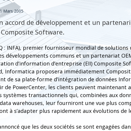
31 Mars 2005
un accord de développement et un partenar
 Composite Software.
 : INFA), premier fournisseur mondial de solutions 
es développements communs et un partenariat OEM 
ration d’information d’entreprise (EII) Composite Sof
rd, Informatica proposera immédiatement Composit
t de sa plate-forme d’intégration de données Info
r de PowerCenter, les clients peuvent maintenant ac
s systèmes transactionnels qui, combinées aux don
 data warehouses, leur fourniront une vue plus comp
eront à s’adapter plus rapidement aux évolutions de 
annoncé que les deux sociétés se sont engagées dans