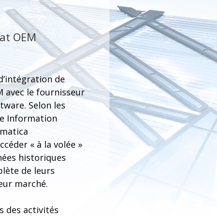
iat OEM
d’intégration de
avec le fournisseur
tware. Selon les
e Information
rmatica
céder « à la volée »
nées historiques
lète de leurs
leur marché.
 des activités