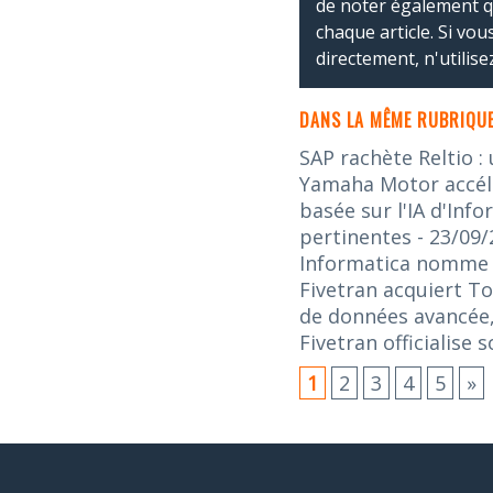
de noter également 
chaque article. Si vo
directement, n'utilis
DANS LA MÊME RUBRIQUE
SAP rachète Reltio :
Yamaha Motor accélè
basée sur l'IA d'Inf
pertinentes
- 23/09
Informatica nomme L
Fivetran acquiert To
de données avancée,
Fivetran officialise
1
2
3
4
5
»