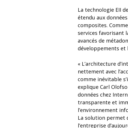
La technologie EII d
étendu aux données 
composites. Comme P
services favorisant l
avancés de métadonné
développements et l
« L’architecture d’i
nettement avec l’a
comme inévitable s’
explique Carl Olofs
données chez Interna
transparente et imm
l’environnement inf
La solution permet d’
l’entreprise d’aujour