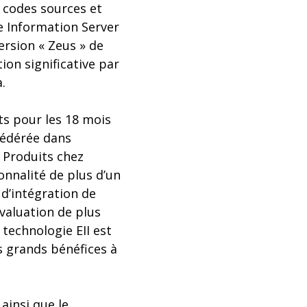
 codes sources et
e Information Server
ersion « Zeus » de
ion significative par
.
ts pour les 18 mois
 fédérée dans
t Produits chez
onnalité de plus d’un
 d’intégration de
valuation de plus
technologie EII est
s grands bénéfices à
 ainsi que le