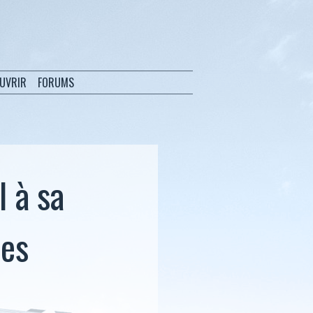
OUVRIR
FORUMS
I à sa
ées