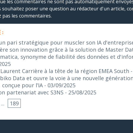
que les commentaires ne sont pas automatiquement envoyés
us souhaitez poser une question au rédacteur d'un article, co
ez pas les commentaires.
 :
 un pari stratégique pour muscler son IA d'entrepris
re son innovation grâce à la solution de Master 
ormatica, synonyme de fiabilité des données et d'inf
/2025
aurent Carrière à la tête de la région EMEA South
biko Data et ouvre la voie à une nouvelle générati
 conçue pour l’IA
- 03/09/2025
 son partenariat avec S3NS
- 25/08/2025
...
189