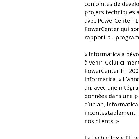
conjointes de dévelo
projets techniques 
avec PowerCenter. L
PowerCenter qui sort
rapport au programm
« Informatica a dévo
à venir. Celui-ci me
PowerCenter fin 2006
Informatica. « L’ann
an, avec une intégra
données dans une pl
d’un an, Informatic
incontestablement l
nos clients. »
La technologie EII re