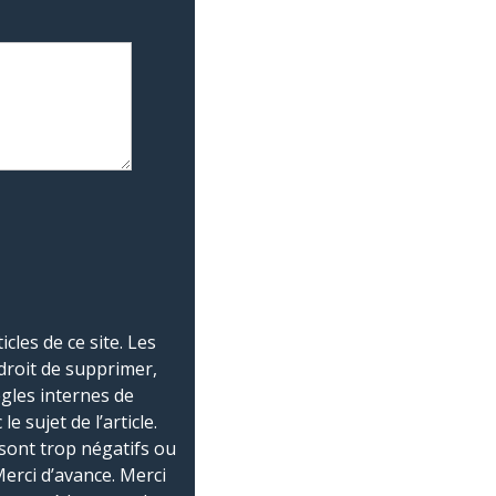
les de ce site. Les
droit de supprimer,
ègles internes de
 sujet de l’article.
sont trop négatifs ou
Merci d’avance. Merci