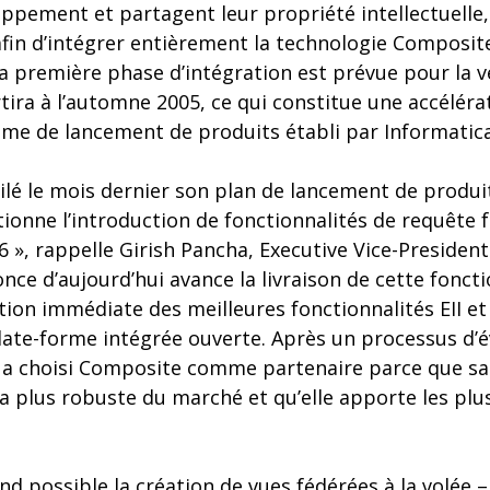
ppement et partagent leur propriété intellectuelle,
afin d’intégrer entièrement la technologie Composit
a première phase d’intégration est prévue pour la v
ira à l’automne 2005, ce qui constitue une accélérat
e de lancement de produits établi par Informatica
ilé le mois dernier son plan de lancement de produi
ntionne l’introduction de fonctionnalités de requête
 », rappelle Girish Pancha, Executive Vice-Presiden
once d’aujourd’hui avance la livraison de cette foncti
tion immédiate des meilleures fonctionnalités EII et
ate-forme intégrée ouverte. Après un processus d’é
a a choisi Composite comme partenaire parce que sa 
a plus robuste du marché et qu’elle apporte les plu
nd possible la création de vues fédérées à la volée –