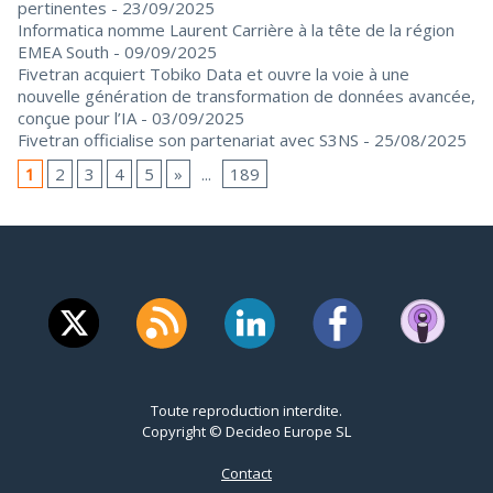
pertinentes
- 23/09/2025
Informatica nomme Laurent Carrière à la tête de la région
EMEA South
- 09/09/2025
Fivetran acquiert Tobiko Data et ouvre la voie à une
nouvelle génération de transformation de données avancée,
conçue pour l’IA
- 03/09/2025
Fivetran officialise son partenariat avec S3NS
- 25/08/2025
1
2
3
4
5
»
...
189
Toute reproduction interdite.
Copyright © Decideo Europe SL
Contact