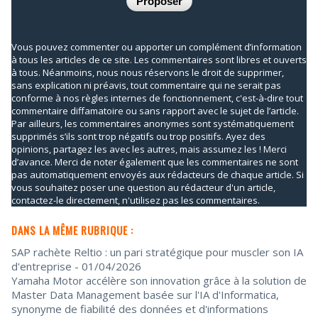
Vous pouvez commenter ou apporter un complément d’information
à tous les articles de ce site. Les commentaires sont libres et ouverts
à tous. Néanmoins, nous nous réservons le droit de supprimer,
sans explication ni préavis, tout commentaire qui ne serait pas
conforme à nos règles internes de fonctionnement, c'est-à-dire tout
commentaire diffamatoire ou sans rapport avec le sujet de l’article.
Par ailleurs, les commentaires anonymes sont systématiquement
supprimés s’ils sont trop négatifs ou trop positifs. Ayez des
opinions, partagez les avec les autres, mais assumez les ! Merci
d’avance. Merci de noter également que les commentaires ne sont
pas automatiquement envoyés aux rédacteurs de chaque article. Si
vous souhaitez poser une question au rédacteur d'un article,
contactez-le directement, n'utilisez pas les commentaires.
DANS LA MÊME RUBRIQUE :
SAP rachète Reltio : un pari stratégique pour muscler son IA
d'entreprise
- 01/04/2026
Yamaha Motor accélère son innovation grâce à la solution de
Master Data Management basée sur l'IA d'Informatica,
synonyme de fiabilité des données et d'informations