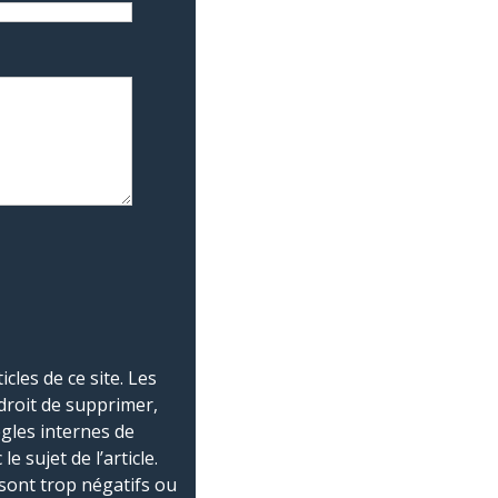
les de ce site. Les
droit de supprimer,
ègles internes de
 sujet de l’article.
sont trop négatifs ou