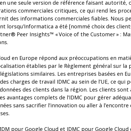
n une seule version de référence faisant autorité, o
rations commerciales critiques, ce qui rend les pr
urnit des informations commerciales fiables. Nous pe
t lorsqu’Informatica a été [nommé choix des client
rtner® Peer Insights™ « Voice of the Customer » : M
ns.
loud en Europe répond aux préoccupations en mati
calisation établies par le Règlement général sur la 
législations similaires. Les entreprises basées en 
es charges de travail IDMC au sein de l’UE, ce qui
onnées des clients dans la région. Les clients sont 
 des avantages complets de l’IDMC pour gérer adéqu
ées sans sacrifier l’innovation ou aller à l’encontre
ses.
MDM pour Google Cloud et IDMC pour Google Cloud 