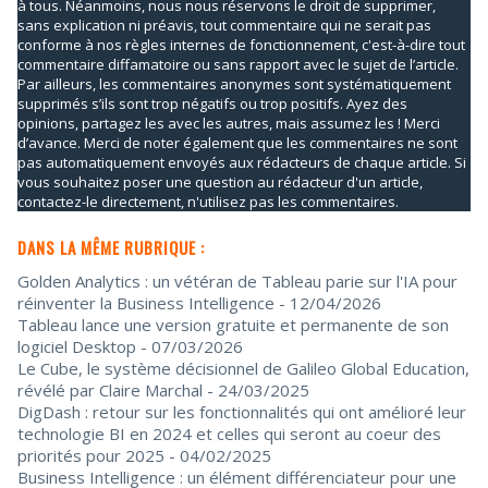
à tous. Néanmoins, nous nous réservons le droit de supprimer,
sans explication ni préavis, tout commentaire qui ne serait pas
conforme à nos règles internes de fonctionnement, c'est-à-dire tout
commentaire diffamatoire ou sans rapport avec le sujet de l’article.
Par ailleurs, les commentaires anonymes sont systématiquement
supprimés s’ils sont trop négatifs ou trop positifs. Ayez des
opinions, partagez les avec les autres, mais assumez les ! Merci
d’avance. Merci de noter également que les commentaires ne sont
pas automatiquement envoyés aux rédacteurs de chaque article. Si
vous souhaitez poser une question au rédacteur d'un article,
contactez-le directement, n'utilisez pas les commentaires.
DANS LA MÊME RUBRIQUE :
Golden Analytics : un vétéran de Tableau parie sur l'IA pour
réinventer la Business Intelligence
- 12/04/2026
Tableau lance une version gratuite et permanente de son
logiciel Desktop
- 07/03/2026
Le Cube, le système décisionnel de Galileo Global Education,
révélé par Claire Marchal
- 24/03/2025
DigDash : retour sur les fonctionnalités qui ont amélioré leur
technologie BI en 2024 et celles qui seront au coeur des
priorités pour 2025
- 04/02/2025
Business Intelligence : un élément différenciateur pour une