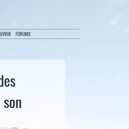
OUVRIR
FORUMS
 des
e son