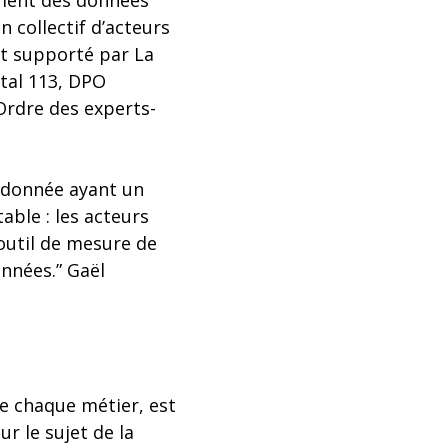
tement des données
n collectif d’acteurs
 et supporté par La
ital 113, DPO
Ordre des experts-
a donnée ayant un
table : les acteurs
outil de mesure de
onnées.” Gaël
de chaque métier, est
r le sujet de la