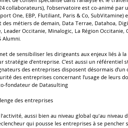
inet de conseil spécialisé dans l’analyse et le trai
24 collaborateurs), l’observatoire est co-animé par u
eport One, EBP, Flutiliant, Paris & Co, SubVitamine)
t des métiers de demain, Data Terrae, Datahoa, Dig
, Leader Occitanie, Minalogic, La Région Occitanie, 
 Alumni.
et de sensibiliser les dirigeants aux enjeux liés à l
r stratégie d’entreprise. C’est aussi un référentiel s
nateurs des entreprises disposent désormais d’un 
turité des entreprises concernant l’usage de leurs d
 co-fondateur de Datasulting
llenge des entreprises
 l'activité, aussi bien au niveau global qu'au niveau 
clencheur qui pousse les entreprises à se pencher su