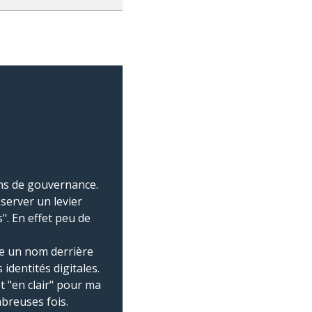
ons de gouvernance.
erver un levier
". En effet peu de
e un nom derrière
identités digitales.
t "en clair" pour ma
mbreuses fois.