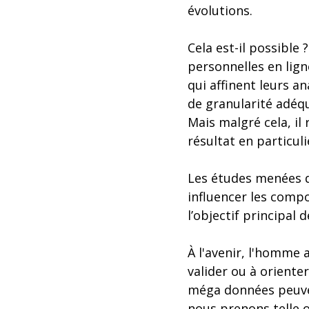
évolutions.
Cela est-il possible
personnelles en lig
qui affinent leurs an
de granularité adéq
Mais malgré cela, il
résultat en particuli
Les études menées d
influencer les compo
l’objectif principal 
À l'avenir, l'homme 
valider ou à oriente
méga données peuven
nous prenons telle o