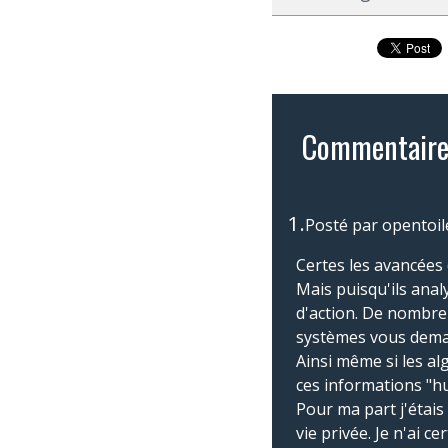
Commentaire
1.
Posté par
opentoil
Certes les avancées 
Mais puisqu'ils ana
d'action. De nombreu
systèmes vous demand
Ainsi même si les a
ces informations "hum
Pour ma part j'étais
vie privée. Je n'ai c