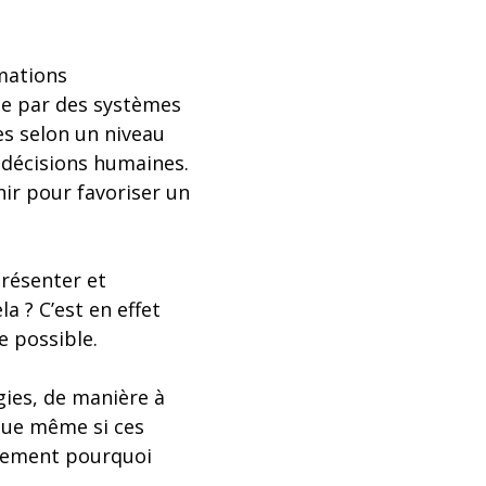
rmations
ée par des systèmes
ées selon un niveau
 décisions humaines.
nir pour favoriser un
résenter et
 ? C’est en effet
re possible.
gies, de manière à
 que même si ces
alement pourquoi