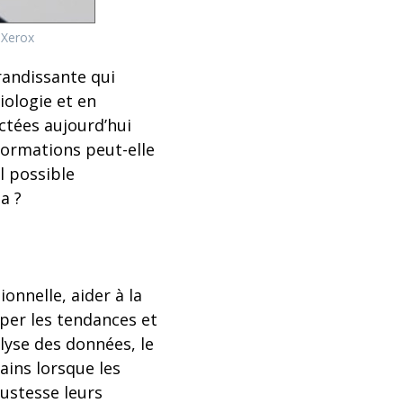
 Xerox
randissante qui
iologie et en
ctées aujourd’hui
formations peut-elle
 possible
a ?
onnelle, aider à la
iper les tendances et
lyse des données, le
ins lorsque les
justesse leurs