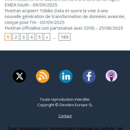
EMEA South
- 09/09/2025
Fivetran acquiert Tobiko Data et ouvre la voie à une
nouvelle génération de transformation de données avancée,
conçue pour l’IA
- 03/09/2025
Fivetran officialise son partenariat avec S3NS
- 25/08/2025
1
2
3
4
5
»
...
189
Toute reproduction interdite.
Copyright © Decideo Europe SL
Contact
Toute reproduction ou représentation intégrale ou partielle, par