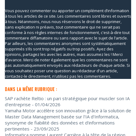
Vous pouvez commenter ou apporter un complément d’information
à tous les articles de ce site. Les commentaires sont libres et ouverts
à tous. Néanmoins, nous nous réservons le droit de supprimer,
sans explication ni préavis, tout commentaire qui ne serait pas
conforme à nos règles internes de fonctionnement, c'est-à-dire tout
commentaire diffamatoire ou sans rapport avec le sujet de l’article.
Par ailleurs, les commentaires anonymes sont systématiquement
supprimés s’ils sont trop négatifs ou trop positifs. Ayez des
opinions, partagez les avec les autres, mais assumez les ! Merci
d’avance. Merci de noter également que les commentaires ne sont
pas automatiquement envoyés aux rédacteurs de chaque article. Si
vous souhaitez poser une question au rédacteur d'un article,
contactez-le directement, n'utilisez pas les commentaires.
DANS LA MÊME RUBRIQUE :
SAP rachète Reltio : un pari stratégique pour muscler son IA
d'entreprise
- 01/04/2026
Yamaha Motor accélère son innovation grâce à la solution de
Master Data Management basée sur l'IA d'Informatica,
synonyme de fiabilité des données et d'informations
pertinentes
- 23/09/2025
Informatica nomme Laurent Carrière à la tête de la région