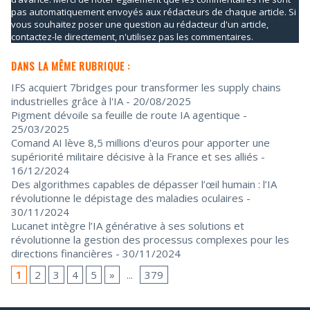
pas automatiquement envoyés aux rédacteurs de chaque article. Si
vous souhaitez poser une question au rédacteur d'un article,
contactez-le directement, n'utilisez pas les commentaires.
DANS LA MÊME RUBRIQUE :
IFS acquiert 7bridges pour transformer les supply chains
industrielles grâce à l'IA
- 20/08/2025
Pigment dévoile sa feuille de route IA agentique
-
25/03/2025
Comand AI lève 8,5 millions d'euros pour apporter une
supériorité militaire décisive à la France et ses alliés
-
16/12/2024
Des algorithmes capables de dépasser l’œil humain : l’IA
révolutionne le dépistage des maladies oculaires
-
30/11/2024
Lucanet intègre l’IA générative à ses solutions et
révolutionne la gestion des processus complexes pour les
directions financières
- 30/11/2024
1
2
3
4
5
»
...
379