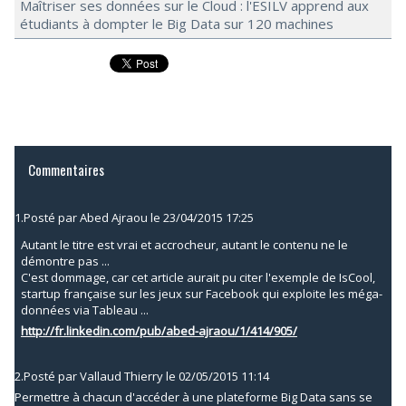
Maîtriser ses données sur le Cloud : l'ESILV apprend aux
étudiants à dompter le Big Data sur 120 machines
Commentaires
1.
Posté par
Abed Ajraou
le 23/04/2015 17:25
Autant le titre est vrai et accrocheur, autant le contenu ne le
démontre pas ...
C'est dommage, car cet article aurait pu citer l'exemple de IsCool,
startup française sur les jeux sur Facebook qui exploite les méga-
données via Tableau ...
http://fr.linkedin.com/pub/abed-ajraou/1/414/905/
2.
Posté par
Vallaud Thierry
le 02/05/2015 11:14
Permettre à chacun d'accéder à une plateforme Big Data sans se