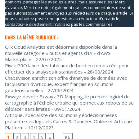
opinions, partagez les avec les autres, mais assumez les ! Merci
d’avance. Merci de noter également que les commentaires ne sont
pas automatiquement envoyés aux rédacteurs de chaque article. Si
vous souhaitez poser une question au rédacteur d'un article,
contactez-le directement, n'utilisez pas les commentaires.
DANS LA MÊME RUBRIQUE :
Qlik Cloud Analytics est désormais disponible dans la
nouvelle catégorie « outils et agents d’IA » d’AWS
Marketplace
- 22/07/2025
Piwik PRO lance des tableaux de bord en temps réel pour
effectuer des analyses instantanées
- 28/08/2024
ChapsVision enrichit son offre d'analyse de données avec
l’acquisition d’Articque, expert français en solutions
géodécisionnelles
- 27/06/2024
Exwayz dévoile Exwayz 3D Mapping, le premier logiciel de
cartographie à l’échelle urbaine qui permet aux robots de se
déplacer sans limites
- 09/01/2024
Articque, spécialiste des solutions géodécisionnelles
présente ses logiciels Cartes & Données Online et Articque
Platform
- 12/12/2023
1
2
3
4
5
»
...
86