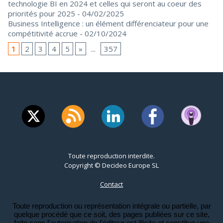
technologie BI en 2024 et celles qui seront au coeur des
priorités pour 2025
- 04/02/2025
Business Intelligence : un élément différenciateur pour une
compétitivité accrue
- 02/10/2024
1
2
3
4
5
»
...
357
Toute reproduction interdite.
Copyright © Decideo Europe SL
Contact
Toute reproduction ou représentation intégrale ou partielle, par
quelque procédé que ce soit, des pages publiées sur ce site,
faite sans l'autorisation de l'éditeur est illicite et constitue une