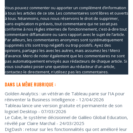
Vous pouvez commenter ou apporter un complément d’information
à tous les articles de ce site. Les commentaires sont libres et ouverts
à tous. Néanmoins, nous nous réservons le droit de supprimer,
sans explication ni préavis, tout commentaire qui ne serait pas
conforme à nos règles internes de fonctionnement, c'est-à-dire tout
commentaire diffamatoire ou sans rapport avec le sujet de l’article.
Par ailleurs, les commentaires anonymes sont systématiquement
supprimés s’ils sont trop négatifs ou trop positifs. Ayez des
opinions, partagez les avec les autres, mais assumez les ! Merci
d’avance. Merci de noter également que les commentaires ne sont
pas automatiquement envoyés aux rédacteurs de chaque article. Si
vous souhaitez poser une question au rédacteur d'un article,
contactez-le directement, n'utilisez pas les commentaires.
DANS LA MÊME RUBRIQUE :
Golden Analytics : un vétéran de Tableau parie sur l'IA pour
réinventer la Business Intelligence
- 12/04/2026
Tableau lance une version gratuite et permanente de son
logiciel Desktop
- 07/03/2026
Le Cube, le système décisionnel de Galileo Global Education,
révélé par Claire Marchal
- 24/03/2025
DigDash : retour sur les fonctionnalités qui ont amélioré leur