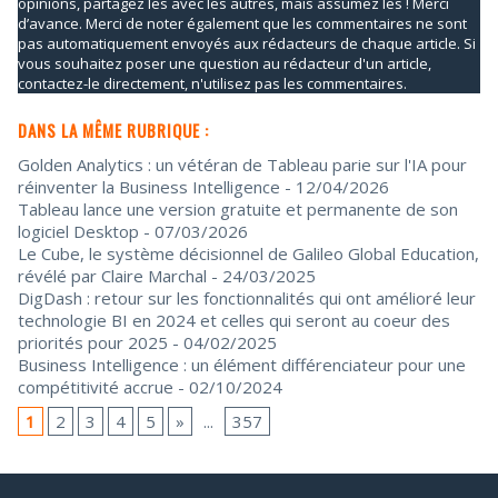
opinions, partagez les avec les autres, mais assumez les ! Merci
d’avance. Merci de noter également que les commentaires ne sont
pas automatiquement envoyés aux rédacteurs de chaque article. Si
vous souhaitez poser une question au rédacteur d'un article,
contactez-le directement, n'utilisez pas les commentaires.
DANS LA MÊME RUBRIQUE :
Golden Analytics : un vétéran de Tableau parie sur l'IA pour
réinventer la Business Intelligence
- 12/04/2026
Tableau lance une version gratuite et permanente de son
logiciel Desktop
- 07/03/2026
Le Cube, le système décisionnel de Galileo Global Education,
révélé par Claire Marchal
- 24/03/2025
DigDash : retour sur les fonctionnalités qui ont amélioré leur
technologie BI en 2024 et celles qui seront au coeur des
priorités pour 2025
- 04/02/2025
Business Intelligence : un élément différenciateur pour une
compétitivité accrue
- 02/10/2024
1
2
3
4
5
»
...
357