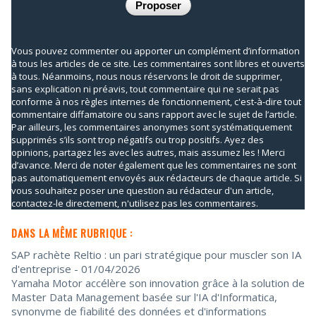
Vous pouvez commenter ou apporter un complément d’information
à tous les articles de ce site. Les commentaires sont libres et ouverts
à tous. Néanmoins, nous nous réservons le droit de supprimer,
sans explication ni préavis, tout commentaire qui ne serait pas
conforme à nos règles internes de fonctionnement, c'est-à-dire tout
commentaire diffamatoire ou sans rapport avec le sujet de l’article.
Par ailleurs, les commentaires anonymes sont systématiquement
supprimés s’ils sont trop négatifs ou trop positifs. Ayez des
opinions, partagez les avec les autres, mais assumez les ! Merci
d’avance. Merci de noter également que les commentaires ne sont
pas automatiquement envoyés aux rédacteurs de chaque article. Si
vous souhaitez poser une question au rédacteur d'un article,
contactez-le directement, n'utilisez pas les commentaires.
DANS LA MÊME RUBRIQUE :
SAP rachète Reltio : un pari stratégique pour muscler son IA
d'entreprise
- 01/04/2026
Yamaha Motor accélère son innovation grâce à la solution de
Master Data Management basée sur l'IA d'Informatica,
synonyme de fiabilité des données et d'informations