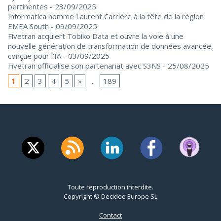
pertinentes
- 23/09/2025
Informatica nomme Laurent Carrière à la tête de la région
EMEA South
- 09/09/2025
Fivetran acquiert Tobiko Data et ouvre la voie à une
nouvelle génération de transformation de données avancée,
conçue pour l’IA
- 03/09/2025
Fivetran officialise son partenariat avec S3NS
- 25/08/2025
1
2
3
4
5
»
...
189
Toute reproduction interdite.
Copyright © Decideo Europe SL
Contact