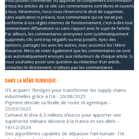
Vous pouvez commenter ou apporter un complément d’information
à tous les articles de ce site. Les commentaires sont libres et ouverts
à tous. Néanmoins, nous nous réservons le droit de supprimer,
sans explication ni préavis, tout commentaire qui ne serait pas
conforme à nos règles internes de fonctionnement, c'est-à-dire tout
commentaire diffamatoire ou sans rapport avec le sujet de l’article.
Par ailleurs, les commentaires anonymes sont systématiquement
supprimés s’ils sont trop négatifs ou trop positifs. Ayez des
opinions, partagez les avec les autres, mais assumez les ! Merci
d’avance. Merci de noter également que les commentaires ne sont
pas automatiquement envoyés aux rédacteurs de chaque article. Si
vous souhaitez poser une question au rédacteur d'un article,
contactez-le directement, n'utilisez pas les commentaires.
DANS LA MÊME RUBRIQUE :
IFS acquiert 7bridges pour transformer les supply chains
industrielles grâce à l'IA
- 20/08/2025
Pigment dévoile sa feuille de route IA agentique
-
25/03/2025
Comand AI lève 8,5 millions d'euros pour apporter une
supériorité militaire décisive à la France et ses alliés
-
16/12/2024
Des algorithmes capables de dépasser l’œil humain : l’IA