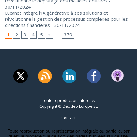
révolutionne le dépistage des maladies oculaires
-
30/11/2024
Lucanet intègre l’IA générative à ses solutions et
révolutionne la gestion des processus complexes pour les
directions financières
- 30/11/2024
1
2
3
4
5
»
...
379
Toute reproduction interdite.
Copyright © Decideo Europe SL
Contact
Toute reproduction ou représentation intégrale ou partielle, par
quelque procédé que ce soit, des pages publiées sur ce site,