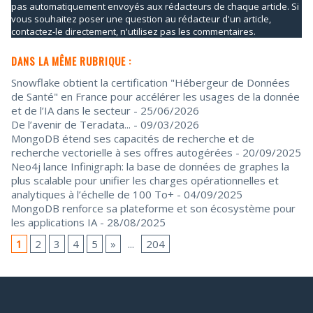
pas automatiquement envoyés aux rédacteurs de chaque article. Si
vous souhaitez poser une question au rédacteur d'un article,
contactez-le directement, n'utilisez pas les commentaires.
DANS LA MÊME RUBRIQUE :
Snowflake obtient la certification "Hébergeur de Données
de Santé" en France pour accélérer les usages de la donnée
et de l’IA dans le secteur
- 25/06/2026
De l’avenir de Teradata...
- 09/03/2026
MongoDB étend ses capacités de recherche et de
recherche vectorielle à ses offres autogérées
- 20/09/2025
Neo4j lance Infinigraph: la base de données de graphes la
plus scalable pour unifier les charges opérationnelles et
analytiques à l’échelle de 100 To+
- 04/09/2025
MongoDB renforce sa plateforme et son écosystème pour
les applications IA
- 28/08/2025
1
2
3
4
5
»
...
204