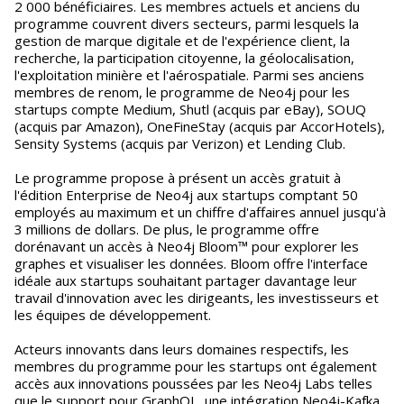
2 000 bénéficiaires. Les membres actuels et anciens du
programme couvrent divers secteurs, parmi lesquels la
gestion de marque digitale et de l'expérience client, la
recherche, la participation citoyenne, la géolocalisation,
l'exploitation minière et l'aérospatiale. Parmi ses anciens
membres de renom, le programme de Neo4j pour les
startups compte Medium, Shutl (acquis par eBay), SOUQ
(acquis par Amazon), OneFineStay (acquis par AccorHotels),
Sensity Systems (acquis par Verizon) et Lending Club.
Le programme propose à présent un accès gratuit à
l'édition Enterprise de Neo4j aux startups comptant 50
employés au maximum et un chiffre d'affaires annuel jusqu'à
3 millions de dollars. De plus, le programme offre
dorénavant un accès à Neo4j Bloom™ pour explorer les
graphes et visualiser les données. Bloom offre l'interface
idéale aux startups souhaitant partager davantage leur
travail d'innovation avec les dirigeants, les investisseurs et
les équipes de développement.
Acteurs innovants dans leurs domaines respectifs, les
membres du programme pour les startups ont également
accès aux innovations poussées par les Neo4j Labs telles
que le support pour GraphQL, une intégration Neo4j-Kafka,