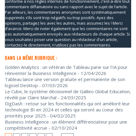
conforme à nos règles internes de fonctionnement, c'est-à-dire tout
commentaire diffamatoire ou sans rapport avec le sujet de l’article.
Par ailleurs, les commentaires anonymes sont systématiquement
supprimés s’ils sont trop négatifs ou trop positifs. Ayez des
opinions, partagez les avec les autres, mais assumez les ! Merci
d’avance. Merci de noter également que les commentaires ne sont
pas automatiquement envoyés aux rédacteurs de chaque article. Si
vous souhaitez poser une question au rédacteur d'un article,
contactez-le directement, n'utilisez pas les commentaires.
DANS LA MÊME RUBRIQUE :
Golden Analytics : un vétéran de Tableau parie sur l'IA pour
réinventer la Business Intelligence
- 12/04/2026
Tableau lance une version gratuite et permanente de son
logiciel Desktop
- 07/03/2026
Le Cube, le système décisionnel de Galileo Global Education,
révélé par Claire Marchal
- 24/03/2025
DigDash : retour sur les fonctionnalités qui ont amélioré leur
technologie BI en 2024 et celles qui seront au coeur des
priorités pour 2025
- 04/02/2025
Business Intelligence : un élément différenciateur pour une
compétitivité accrue
- 02/10/2024