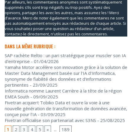
Par ailleurs, les commentaires anonymes sont systématiquement
supprimés s’ils sont trop négatifs ou trop positifs. Ayez des
opinions, partagez les avec les autres, mais assumez les ! Merci
d’avance. Merci de noter également que les commentaires ne sont
pas automatiquement envoyés aux rédacteurs de chaque article. Si
vous souhaitez poser une question au rédacteur d'un article,
contactez-le directement, n'utilisez pas les commentaires.
DANS LA MÊME RUBRIQUE :
SAP rachète Reltio : un pari stratégique pour muscler son IA
d'entreprise
- 01/04/2026
Yamaha Motor accélère son innovation grâce à la solution de
Master Data Management basée sur l'IA d'Informatica,
synonyme de fiabilité des données et d'informations
pertinentes
- 23/09/2025
Informatica nomme Laurent Carrière à la tête de la région
EMEA South
- 09/09/2025
Fivetran acquiert Tobiko Data et ouvre la voie à une
nouvelle génération de transformation de données avancée,
conçue pour l’IA
- 03/09/2025
Fivetran officialise son partenariat avec S3NS
- 25/08/2025
1
2
3
4
5
»
...
189