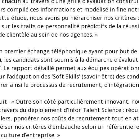
chacun au travers d’une grille d’évaluation construit
ors compilé ces informations et modélisé in fine notr
ette étude, nous avons pu hiérarchiser nos critères
 sur les traits de personnalité prédictifs de la réuss
de clientèle au sein de nos agences. »
un premier échange téléphonique ayant pour but de 
), les candidats sont soumis à la démarche d’évalua
e’. Le rapport détaillé permet aux équipes opération
r l’adéquation des ‘Soft Skills’ (savoir-être) des ca
rer ainsi le processus de recrutement, d’intégration
uit : « Outre son côté particulièrement innovant, no
travers du déploiement d’Infor Talent Science : rédu
llers, pondérer nos coûts de recrutement tout en a
éiser nos critères d’embauche selon un référentiel 
 culture d’entreprise. »