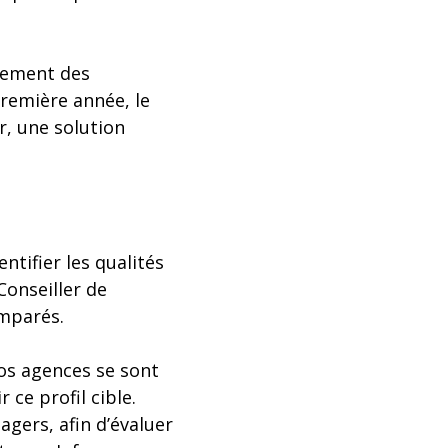
utement des
première année, le
or, une solution
ntifier les qualités
onseiller de
omparés.
nos agences se sont
ce profil cible.
gers, afin d’évaluer