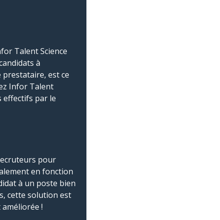
nfor Talent Science
 candidats à
 prestataire, est ce
hez Infor Talent
effectifs par le
 recruteurs pour
galement en fonction
didat à un poste bien
, cette solution est
 améliorée !