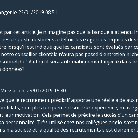
anget
le 23/01/2019 08:51
et par cet article. Je n'imagine pas que la banque a attendu I
ches de poste destinées à définir les exigences requises des
re lorsqu’il est indiqué que les candidats sont évalués par ce
 notre conseiller clientèle n'aura pas passé d'entretien ni c
ersonnel du CA et qu'il sera automatiquement injecté dans les 
es données?
 Messaca
le 25/01/2019 15:40
ve que le recrutement prédictif apporte une réelle aide aux
 candidats, non plus uniquement sur leur expérience, mais é
et leur motivation. Cela permet de prédire le succès d’un can
 sa personnalité. Très utilisé chez nos collègues anglo-saxons
ns ma société et la qualité des recrutements s’est clairement