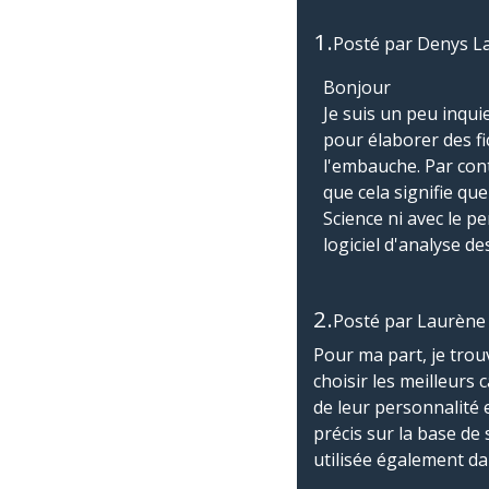
1.
Posté par
Denys L
Bonjour
Je suis un peu inqui
pour élaborer des fi
l'embauche. Par cont
que cela signifie que
Science ni avec le p
logiciel d'analyse d
2.
Posté par
Laurène
Pour ma part, je trou
choisir les meilleurs
de leur personnalité 
précis sur la base de
utilisée également da