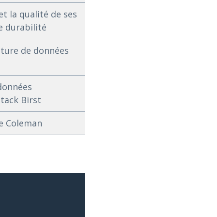
et la qualité de ses
e durabilité
cture de données
 données
stack Birst
sée Coleman