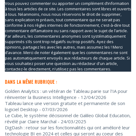
Vous pouvez commenter ou apporter un complément d’information
à tous les articles de ce site. Les commentaires sont libres et ouverts
à tous. Néanmoins, nous nous réservons le droit de supprimer,
sans explication ni préavis, tout commentaire qui ne serait pas
conforme à nos règles internes de fonctionnement, c'est-à-dire tout
commentaire diffamatoire ou sans rapport avec le sujet de l’article.
Par ailleurs, les commentaires anonymes sont systématiquement
supprimés s’ils sont trop négatifs ou trop positifs. Ayez des
opinions, partagez les avec les autres, mais assumez les ! Merci
d’avance. Merci de noter également que les commentaires ne sont
pas automatiquement envoyés aux rédacteurs de chaque article. Si
vous souhaitez poser une question au rédacteur d'un article,
contactez-le directement, n'utilisez pas les commentaires.
DANS LA MÊME RUBRIQUE :
Golden Analytics : un vétéran de Tableau parie sur l'IA pour
réinventer la Business Intelligence
- 12/04/2026
Tableau lance une version gratuite et permanente de son
logiciel Desktop
- 07/03/2026
Le Cube, le système décisionnel de Galileo Global Education,
révélé par Claire Marchal
- 24/03/2025
DigDash : retour sur les fonctionnalités qui ont amélioré leur
technologie BI en 2024 et celles qui seront au coeur des