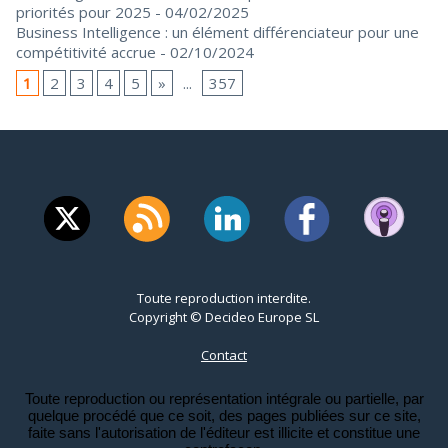
priorités pour 2025
- 04/02/2025
Business Intelligence : un élément différenciateur pour une
compétitivité accrue
- 02/10/2024
1
2
3
4
5
»
...
357
Toute reproduction interdite.
Copyright © Decideo Europe SL
Contact
Toute reproduction ou représentation intégrale ou partielle, par
quelque procédé que ce soit, des pages publiées sur ce site,
faite sans l'autorisation de l'éditeur est illicite et constitue une