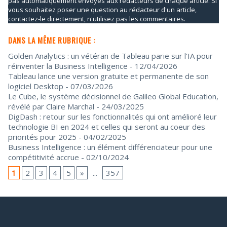
pas automatiquement envoyés aux rédacteurs de chaque article. Si
vous souhaitez poser une question au rédacteur d'un article,
contactez-le directement, n'utilisez pas les commentaires.
DANS LA MÊME RUBRIQUE :
Golden Analytics : un vétéran de Tableau parie sur l'IA pour
réinventer la Business Intelligence
- 12/04/2026
Tableau lance une version gratuite et permanente de son
logiciel Desktop
- 07/03/2026
Le Cube, le système décisionnel de Galileo Global Education,
révélé par Claire Marchal
- 24/03/2025
DigDash : retour sur les fonctionnalités qui ont amélioré leur
technologie BI en 2024 et celles qui seront au coeur des
priorités pour 2025
- 04/02/2025
Business Intelligence : un élément différenciateur pour une
compétitivité accrue
- 02/10/2024
1
2
3
4
5
»
...
357