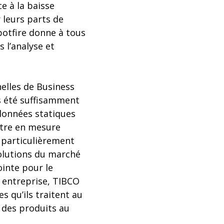
e à la baisse
 leurs parts de
potfire donne à tous
s l’analyse et
nelles de Business
as été suffisamment
 données statiques
être en mesure
s particulièrement
solutions du marché
ointe pour le
 entreprise, TIBCO
s qu’ils traitent au
n des produits au