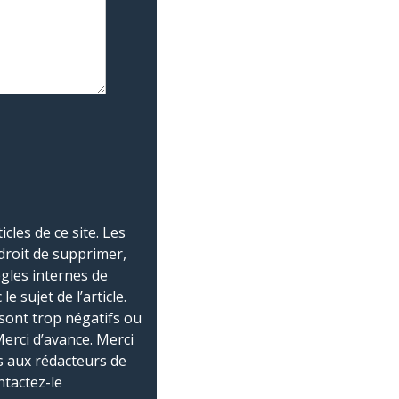
les de ce site. Les
droit de supprimer,
ègles internes de
 sujet de l’article.
sont trop négatifs ou
Merci d’avance. Merci
 aux rédacteurs de
ntactez-le