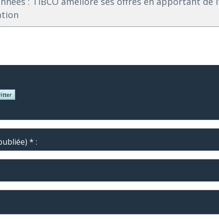
nnées : TIBCO améliore ses offres en apportant de l’
ation
ubliée) * :