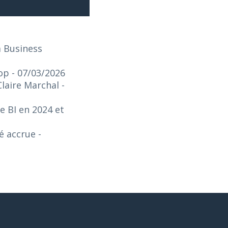
a Business
top
- 07/03/2026
Claire Marchal
-
e BI en 2024 et
té accrue
-