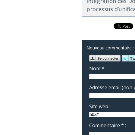
Intégration des Do
processus d’unific
Nouveau commentaire :
Nom * :
Adresse email (non p
Site web :
Commentaire * :