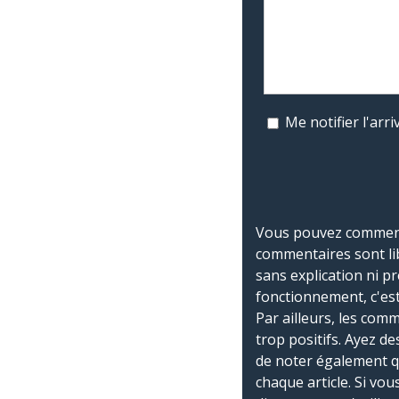
Me notifier l'ar
Vous pouvez commente
commentaires sont li
sans explication ni p
fonctionnement, c'est
Par ailleurs, les co
trop positifs. Ayez de
de noter également 
chaque article. Si vo