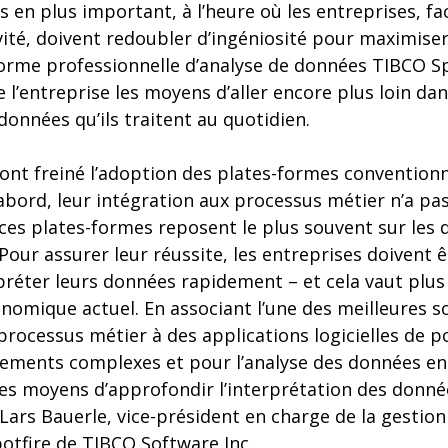
s en plus important, à l’heure où les entreprises, fac
ivité, doivent redoubler d’ingéniosité pour maximiser
forme professionnelle d’analyse de données TIBCO S
 l’entreprise les moyens d’aller encore plus loin dan
données qu’ils traitent au quotidien.
 ont freiné l’adoption des plates-formes convention
d’abord, leur intégration aux processus métier n’a p
 ces plates-formes reposent le plus souvent sur les
our assurer leur réussite, les entreprises doivent 
rpréter leurs données rapidement – et cela vaut plu
onomique actuel. En associant l’une des meilleures 
processus métier à des applications logicielles de p
ements complexes et pour l’analyse des données en
les moyens d’approfondir l’interprétation des donnée
 Lars Bauerle, vice-président en charge de la gestio
Spotfire de TIBCO Software Inc.