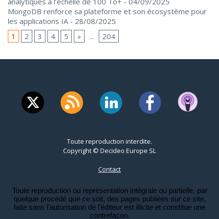
analytiques à l’échelle de 100 To+
- 04/09/2025
MongoDB renforce sa plateforme et son écosystème pour
les applications IA
- 28/08/2025
1
2
3
4
5
»
...
204
Toute reproduction interdite.
Copyright © Decideo Europe SL
Contact
Toute reproduction ou représentation intégrale ou partielle, par
quelque procédé que ce soit, des pages publiées sur ce site,
faite sans l'autorisation de l'éditeur est illicite et constitue une
contrefaçon.