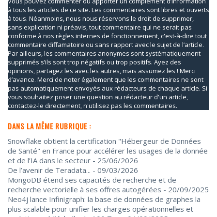
Vous pouvez commenter ou apporter un complément d’information
à tous les articles de ce site. Les commentaires sont libres et ouverts
à tous. Néanmoins, nous nous réservons le droit de supprimer,
sans explication ni préavis, tout commentaire qui ne serait pas
conforme à nos règles internes de fonctionnement, c'est-à-dire tout
commentaire diffamatoire ou sans rapport avec le sujet de l’article.
Par ailleurs, les commentaires anonymes sont systématiquement
supprimés s’ils sont trop négatifs ou trop positifs. Ayez des
opinions, partagez les avec les autres, mais assumez les ! Merci
d’avance. Merci de noter également que les commentaires ne sont
pas automatiquement envoyés aux rédacteurs de chaque article. Si
vous souhaitez poser une question au rédacteur d'un article,
contactez-le directement, n'utilisez pas les commentaires.
DANS LA MÊME RUBRIQUE :
Snowflake obtient la certification "Hébergeur de Données
de Santé" en France pour accélérer les usages de la donnée
et de l’IA dans le secteur
- 25/06/2026
De l’avenir de Teradata...
- 09/03/2026
MongoDB étend ses capacités de recherche et de
recherche vectorielle à ses offres autogérées
- 20/09/2025
Neo4j lance Infinigraph: la base de données de graphes la
plus scalable pour unifier les charges opérationnelles et