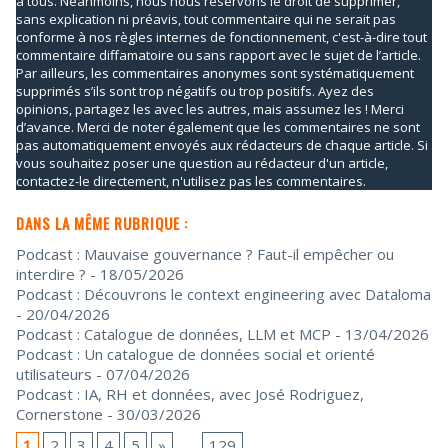
à tous. Néanmoins, nous nous réservons le droit de supprimer,
sans explication ni préavis, tout commentaire qui ne serait pas
conforme à nos règles internes de fonctionnement, c'est-à-dire tout
commentaire diffamatoire ou sans rapport avec le sujet de l’article.
Par ailleurs, les commentaires anonymes sont systématiquement
supprimés s’ils sont trop négatifs ou trop positifs. Ayez des
opinions, partagez les avec les autres, mais assumez les ! Merci
d’avance. Merci de noter également que les commentaires ne sont
pas automatiquement envoyés aux rédacteurs de chaque article. Si
vous souhaitez poser une question au rédacteur d'un article,
contactez-le directement, n'utilisez pas les commentaires.
DANS LA MÊME RUBRIQUE :
Podcast : Mauvaise gouvernance ? Faut-il empêcher ou
interdire ?
- 18/05/2026
Podcast : Découvrons le context engineering avec Dataloma
- 20/04/2026
Podcast : Catalogue de données, LLM et MCP
- 13/04/2026
Podcast : Un catalogue de données social et orienté
utilisateurs
- 07/04/2026
Podcast : IA, RH et données, avec José Rodriguez,
Cornerstone
- 30/03/2026
1
2
3
4
5
»
...
129