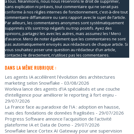
à tous. Néanmoins, nous nous réservons le droit de supprimer,
sans explication ni préavis, tout commentaire qui ne serait pas
conforme à nos règles internes de fonctionnement, c'est-à-dire tout
commentaire diffamatoire ou sans rapport avec le sujet de l’article.
Par ailleurs, les commentaires anonymes sont systématiquement
supprimés s’ils sont trop négatifs ou trop positifs. Ayez des
opinions, partagez les avec les autres, mais assumez les ! Merci
d’avance. Merci de noter également que les commentaires ne sont
pas automatiquement envoyés aux rédacteurs de chaque article. Si
vous souhaitez poser une question au rédacteur d'un article,
contactez-le directement, n'utilisez pas les commentaires.
DANS LA MÊME RUBRIQUE :
Les agents IA accélèrent l'évolution des architectures
marketing selon Snowflake
- 03/08/2026
Workiva lance des agents d’IA spécialisés et une couche
d’intelligence pour améliorer le reporting à fort enjeu
-
29/07/2026
La France face au paradoxe de l’IA : adoption en hausse,
mais des fondations de données fragilisées
- 29/07/2026
Progress Software annonce l'acquisition de l’activité
plateforme IA et Data de Domo
- 29/07/2026
Snowflake lance Cortex AI Gateway pour une supervision