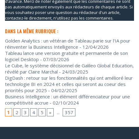
d’avance. Merci de noter également que les commentaires ne sont
pas automatiquement envoyés aux rédacteurs de chaque article. Si
vous souhaitez poser une question au rédacteur d'un article,
contactez-le directement, n'utilisez pas les commentaires.
DANS LA MÊME RUBRIQUE :
Golden Analytics : un vétéran de Tableau parie sur l'IA pour
réinventer la Business Intelligence
- 12/04/2026
Tableau lance une version gratuite et permanente de son
logiciel Desktop
- 07/03/2026
Le Cube, le système décisionnel de Galileo Global Education,
révélé par Claire Marchal
- 24/03/2025
DigDash : retour sur les fonctionnalités qui ont amélioré leur
technologie BI en 2024 et celles qui seront au coeur des
priorités pour 2025
- 04/02/2025
Business Intelligence : un élément différenciateur pour une
compétitivité accrue
- 02/10/2024
1
2
3
4
5
»
...
357