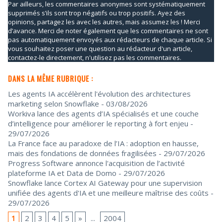
Par ailleurs, les commentaires anonymes sont systématiquement
supprimés s’ils sont trop négatifs ou trop positifs. Ayez des
opinions, partagez les avec les autres, mais assumez les ! Merci
d’avance. Merci de noter également que les commentaires ne sont
pas automatiquement envoyés aux rédacteurs de chaque article. Si
vous souhaitez poser une question au rédacteur d'un article,
contactez-le directement, n'utilisez pas les commentaires.
DANS LA MÊME RUBRIQUE :
Les agents IA accélèrent l'évolution des architectures
marketing selon Snowflake
- 03/08/2026
Workiva lance des agents d’IA spécialisés et une couche
d’intelligence pour améliorer le reporting à fort enjeu
-
29/07/2026
La France face au paradoxe de l’IA : adoption en hausse,
mais des fondations de données fragilisées
- 29/07/2026
Progress Software annonce l'acquisition de l’activité
plateforme IA et Data de Domo
- 29/07/2026
Snowflake lance Cortex AI Gateway pour une supervision
unifiée des agents d'IA et une meilleure maîtrise des coûts
-
29/07/2026
1
2
3
4
5
»
...
2004