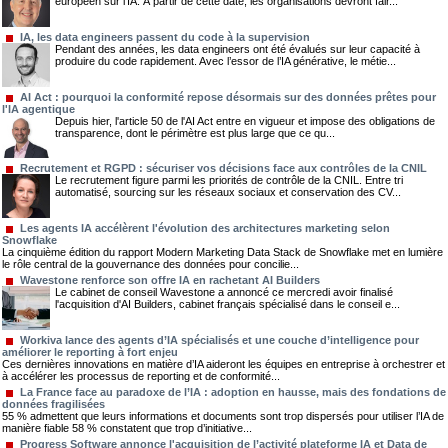
européen sur l’IA. À partir de cette date, les organisations devront fair...
IA, les data engineers passent du code à la supervision
Pendant des années, les data engineers ont été évalués sur leur capacité à
produire du code rapidement. Avec l’essor de l’IA générative, le métie...
AI Act : pourquoi la conformité repose désormais sur des données prêtes pour
l'IA agentique
Depuis hier, l'article 50 de l'AI Act entre en vigueur et impose des obligations de
transparence, dont le périmètre est plus large que ce qu...
Recrutement et RGPD : sécuriser vos décisions face aux contrôles de la CNIL
Le recrutement figure parmi les priorités de contrôle de la CNIL. Entre tri
automatisé, sourcing sur les réseaux sociaux et conservation des CV...
Les agents IA accélèrent l'évolution des architectures marketing selon
Snowflake
La cinquième édition du rapport Modern Marketing Data Stack de Snowflake met en lumière
le rôle central de la gouvernance des données pour concilie...
Wavestone renforce son offre IA en rachetant AI Builders
Le cabinet de conseil Wavestone a annoncé ce mercredi avoir finalisé
l'acquisition d'AI Builders, cabinet français spécialisé dans le conseil e...
Workiva lance des agents d’IA spécialisés et une couche d’intelligence pour
améliorer le reporting à fort enjeu
Ces dernières innovations en matière d’IA aideront les équipes en entreprise à orchestrer et
à accélérer les processus de reporting et de conformité...
La France face au paradoxe de l’IA : adoption en hausse, mais des fondations de
données fragilisées
55 % admettent que leurs informations et documents sont trop dispersés pour utiliser l’IA de
manière fiable 58 % constatent que trop d’initiative...
Progress Software annonce l'acquisition de l’activité plateforme IA et Data de