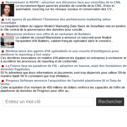
Recrutement et RGPD : sécuriser vos décisions face aux contrôles de la CNIL
Le recrutement figure parmi les priorités de contrôle de la CNIL. Entre tri
automatisé, sourcing sur les réseaux sociaux et conservation des CV...
Les agents IA accélèrent l'évolution des architectures marketing selon
Snowflake
La cinquième édition du rapport Modern Marketing Data Stack de Snowflake met en lumière
le rôle central de la gouvernance des données pour concilie...
Wavestone renforce son offre IA en rachetant AI Builders
Le cabinet de conseil Wavestone a annoncé ce mercredi avoir finalisé
l'acquisition d'AI Builders, cabinet français spécialisé dans le conseil e...
Workiva lance des agents d’IA spécialisés et une couche d’intelligence pour
améliorer le reporting à fort enjeu
Ces dernières innovations en matière d’IA aideront les équipes en entreprise à orchestrer et
à accélérer les processus de reporting et de conformité...
La France face au paradoxe de l’IA : adoption en hausse, mais des fondations de
données fragilisées
55 % admettent que leurs informations et documents sont trop dispersés pour utiliser l’IA de
manière fiable 58 % constatent que trop d’initiative...
Progress Software annonce l'acquisition de l’activité plateforme IA et Data de
Domo
Cette acquisition d’un montant de 400 millions de dollars renforce les capacités de l'offre de
plateforme de données de Progress pour offrir au...
Rechercher