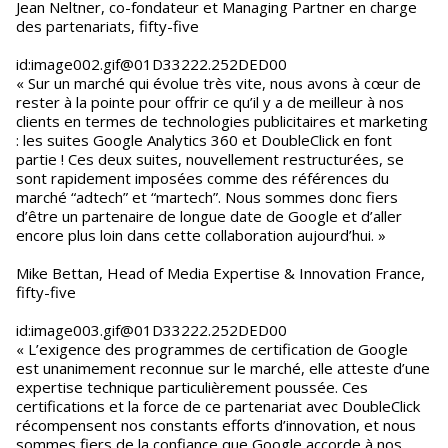
Jean Neltner, co-fondateur et Managing Partner en charge
des partenariats, fifty-five
id:image002.gif@01D33222.252DED00
« Sur un marché qui évolue très vite, nous avons à cœur de
rester à la pointe pour offrir ce qu’il y a de meilleur à nos
clients en termes de technologies publicitaires et marketing
: les suites Google Analytics 360 et DoubleClick en font
partie ! Ces deux suites, nouvellement restructurées, se
sont rapidement imposées comme des références du
marché “adtech” et “martech”. Nous sommes donc fiers
d’être un partenaire de longue date de Google et d’aller
encore plus loin dans cette collaboration aujourd’hui. »
Mike Bettan, Head of Media Expertise & Innovation France,
fifty-five
id:image003.gif@01D33222.252DED00
« L’exigence des programmes de certification de Google
est unanimement reconnue sur le marché, elle atteste d’une
expertise technique particulièrement poussée. Ces
certifications et la force de ce partenariat avec DoubleClick
récompensent nos constants efforts d’innovation, et nous
sommes fiers de la confiance que Google accorde à nos