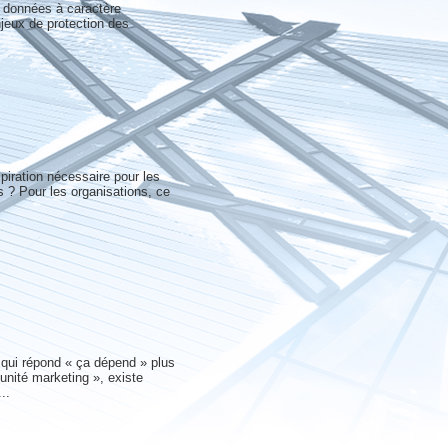
 données à caractère
jeux de protection des
spiration nécessaire pour les
 ? Pour les organisations, ce
e qui répond « ça dépend » plus
unité marketing », existe
..