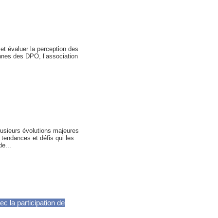
et évaluer la perception des
nnes des DPO, l’association
lusieurs évolutions majeures
 tendances et défis qui les
e...
c la participation de