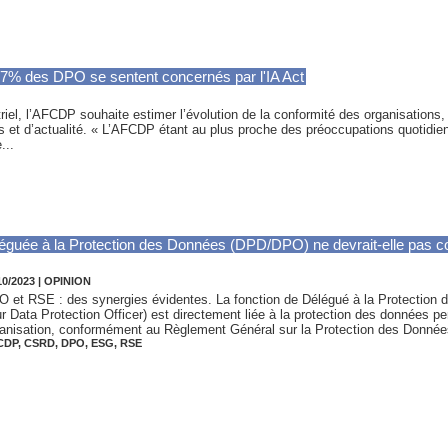
67% des DPO se sentent concernés par l'IA Act
iel, l’AFCDP souhaite estimer l’évolution de la conformité des organisations, 
 et d’actualité. « L’AFCDP étant au plus proche des préoccupations quotidie
...
éguée à la Protection des Données (DPD/DPO) ne devrait-elle pas col
10/2023
|
OPINION
 et RSE : des synergies évidentes. La fonction de Délégué à la Protectio
r Data Protection Officer) est directement liée à la protection des données pe
anisation, conformément au Règlement Général sur la Protection des Donnée
CDP
,
CSRD
,
DPO
,
ESG
,
RSE