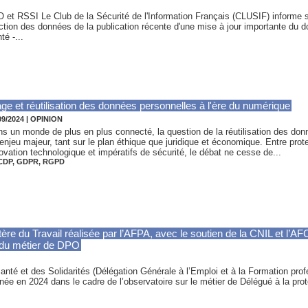
PO et RSSI Le Club de la Sécurité de l'Information Français (CLUSIF) informe
ction des données de la publication récente d'une mise à jour importante du d
é -...
age et réutilisation des données personnelles à l'ère du numérique
09/2024
|
OPINION
s un monde de plus en plus connecté, la question de la réutilisation des do
enjeu majeur, tant sur le plan éthique que juridique et économique. Entre prote
ovation technologique et impératifs de sécurité, le débat ne cesse de...
CDP
,
GDPR
,
RGPD
tère du Travail réalisée par l’AFPA, avec le soutien de la CNIL et l’
 du métier de DPO
Santé et des Solidarités (Délégation Générale à l’Emploi et à la Formation pro
née en 2024 dans le cadre de l’observatoire sur le métier de Délégué à la pr