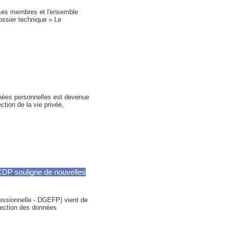
 ses membres et l'ensemble
ossier technique « Le
nnées personnelles est devenue
ction de la vie privée,
AFCDP souligne de nouvelles
fessionnelle - DGEFP) vient de
otection des données