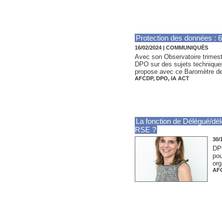
Protection des données : 
16/02/2024
|
COMMUNIQUÉS
Avec son Observatoire trimestr
DPO sur des sujets techniques
propose avec ce Baromètre de
AFCDP
,
DPO
,
IA ACT
La fonction de Délégué/dél
RSE ?
30/
DPO
pou
org
AF