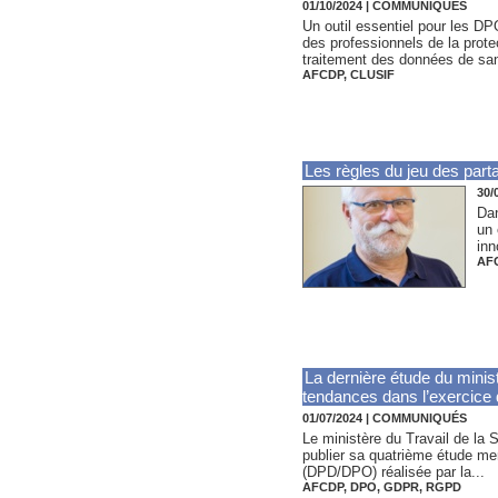
01/10/2024
|
COMMUNIQUÉS
Un outil essentiel pour les D
des professionnels de la prote
traitement des données de sant
AFCDP
,
CLUSIF
Les règles du jeu des part
30/
Dan
un 
inn
AF
La dernière étude du minis
tendances dans l’exercice
01/07/2024
|
COMMUNIQUÉS
Le ministère du Travail de la 
publier sa quatrième étude me
(DPD/DPO) réalisée par la...
AFCDP
,
DPO
,
GDPR
,
RGPD