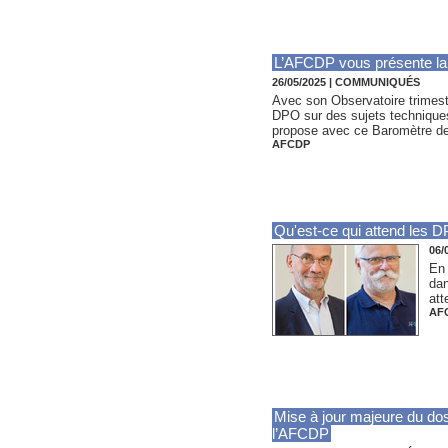
L’AFCDP vous présente la 
26/05/2025
|
COMMUNIQUÉS
Avec son Observatoire trimestr
DPO sur des sujets techniques
propose avec ce Baromètre de
AFCDP
Qu'est-ce qui attend les 
06/
En 
dan
att
AF
Mise à jour majeure du dos
l’AFCDP