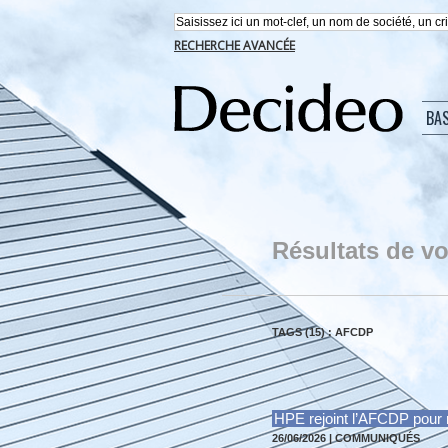
RECHERCHE AVANCÉE
BA
Résultats de vo
TAGS (15) : AFCDP
HPE rejoint l’AFCDP pour r
26/06/2026
|
COMMUNIQUÉS