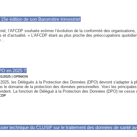
15e édition de son Baromètre trimestriel
iel, l’AFCDP souhaite estimer l’évolution de la conformité des organisations, 
 et d’actualité. « L’AFCDP étant au plus proche des préoccupations quotidie
...
DPO en 2025 ?
01/2025
|
OPINION
2025, les Délégués à la Protection des Données (DPO) devront s'adapter à p
s le domaine de la protection des données personnelles. Voici les principales
endent. La fonction de Délégué à la Protection des Données (DPO) ne cesse d
CDP
sier technique du CLUSIF sur le traitement des données de santé ave