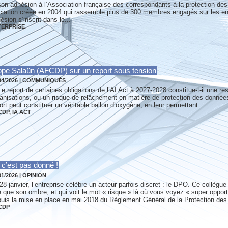
 adhésion à l’Association française des correspondants à la protection des
iation créée en 2004 qui rassemble plus de 300 membres engagés sur les en
ion s’inscrit dans le...
ERPRISE
lippe Salaün (AFCDP) sur un report sous tension
04/2026
|
COMMUNIQUÉS
Le report de certaines obligations de l’AI Act à 2027-2028 constitue-t-il une re
anisations, ou un risque de relâchement en matière de protection des données
ort peut constituer un véritable ballon d’oxygène, en leur permettant...
CDP
,
IA ACT
 c’est pas donné !
01/2026
|
OPINION
28 janvier, l’entreprise célèbre un acteur parfois discret : le DPO. Ce collègu
e que son ombre, et qui voit le mot « risque » là où vous voyez « super opport
uis la mise en place en mai 2018 du Règlement Général de la Protection des.
CDP