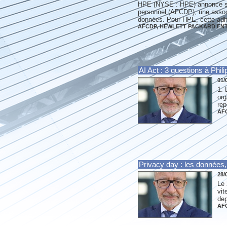
HPE (NYSE : HPE) annonce son
personnel (AFCDP), une assoc
données. Pour HPE, cette adhés
AFCDP
,
HEWLETT PACKARD ENT
AI Act : 3 questions à Phi
01/
1. 
org
rep
AF
Privacy day : les données,
28/
Le 
vit
dep
AF