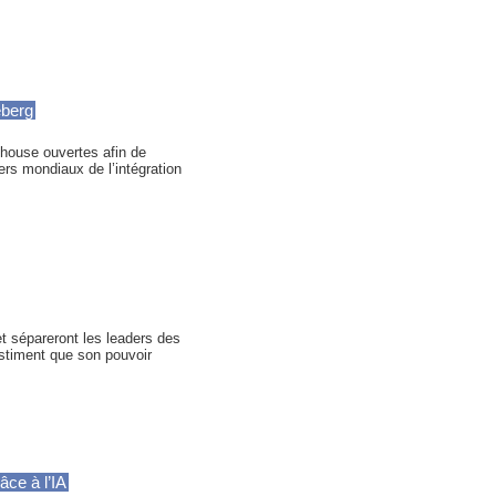
eberg
ehouse ouvertes afin de
rs mondiaux de l’intégration
et sépareront les leaders des
 estiment que son pouvoir
âce à l’IA