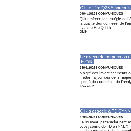
Qlik et Pro Q36.5 poursuiv
08/04/2025
|
COMMUNIQUÉS
Qlik renforce la stratégie de 
la qualité des données, de l’an
cycliste Pro Q36.5...
QLIK
Le niveau de préparation à 
de Qlik
24/03/2025
|
COMMUNIQUÉS
Malgré des investissements co
mettant à jour des défis majeu
qualité des données, de l’analy
IDC
,
QLIK
Qlik s’associe à TD SYNNE
27/01/2025
|
COMMUNIQUÉS
Le nouveau partenariat permet 
écosystème de TD SYNNEX, accé
leaders mondiaux de l’intégrati