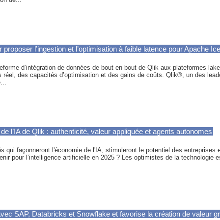
 proposer l’ingestion et l’optimisation à faible latence pour Apache Ic
lateforme d’intégration de données de bout en bout de Qlik aux plateformes lak
réel, des capacités d’optimisation et des gains de coûts. Qlik®, un des leade
...
de l’IA de Qlik : authenticité, valeur appliquée et agents autonomes
és qui façonneront l'économie de l'IA, stimuleront le potentiel des entreprises 
nir pour l’intelligence artificielle en 2025 ? Les optimistes de la technologie
 avec SAP, Databricks et Snowflake et favorise la création de valeur gr