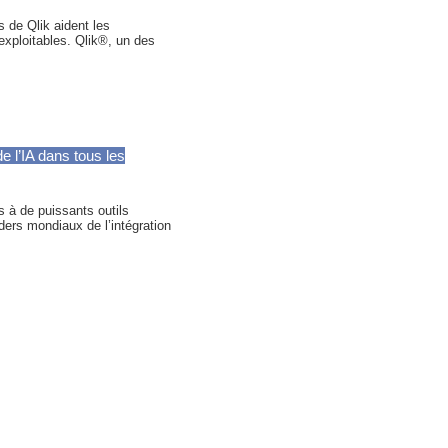
 de Qlik aident les
 exploitables. Qlik®, un des
e l’IA dans tous les
s à de puissants outils
aders mondiaux de l’intégration