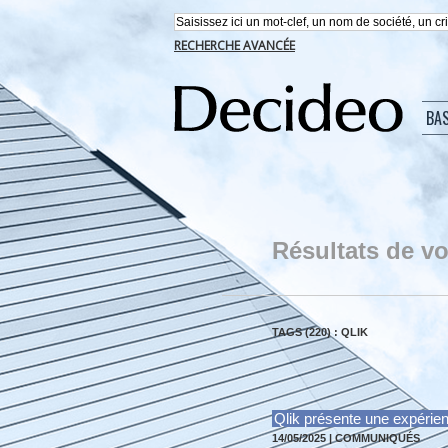
RECHERCHE AVANCÉE
BA
Résultats de vo
TAGS (220) : QLIK
Qlik présente une expérien
14/05/2025
|
COMMUNIQUÉS