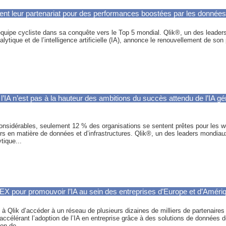
ent leur partenariat pour des performances boostées par les données
l’équipe cycliste dans sa conquête vers le Top 5 mondial. Qlik®, un des leader
alytique et de l’intelligence artificielle (IA), annonce le renouvellement de son
l’IA n’est pas à la hauteur des ambitions du succès attendu de l’IA g
nsidérables, seulement 12 % des organisations se sentent prêtes pour les wo
rs en matière de données et d’infrastructures. Qlik®, un des leaders mondiaux 
tique...
X pour promouvoir l’IA au sein des entreprises d’Europe et d’Améri
à Qlik d’accéder à un réseau de plusieurs dizaines de milliers de partenaires 
lérant l’adoption de l’IA en entreprise grâce à des solutions de données d
on de...