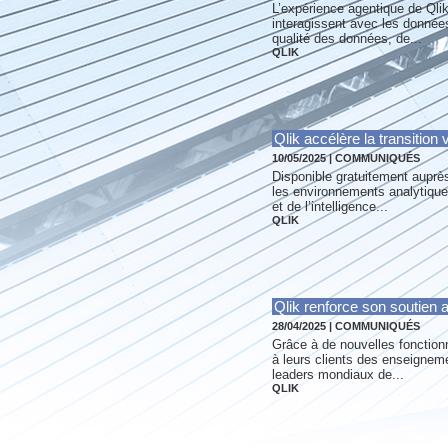
L’expérience agentique de Qlik,
interagissent avec les donnée
qualité des données, de...
QLIK
Qlik accélère la transition
10/05/2025
|
COMMUNIQUÉS
Disponible gratuitement auprès 
les environnements analytiques
et de l’intelligence...
QLIK
Qlik renforce son soutien 
28/04/2025
|
COMMUNIQUÉS
Grâce à de nouvelles fonctionn
à leurs clients des enseigneme
leaders mondiaux de...
QLIK