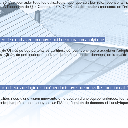
 conçue pour aider tous les utilisateurs, quel que soit leur rôle, repense la m
s. À l’occasion de Qlik Connect 2025, Qlik®, un des leaders mondiaux de l’in
 vers le cloud avec un nouvel outil de migration analytique
de Qlik et de ses partenaires certifiés, cet outil contribue à accélérer l’adop
. Qlik®, un des leaders mondiaux de l’intégration des données, de la qualité
aux éditeurs de logiciels indépendants avec de nouvelles fonctionnalit
alités nées d’une vision innovante et le soutien d’une équipe renforcée, les 
nts plus précis en s’appuyant sur l’IA, l’intégration de données et l’analyti