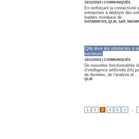
19/12/2024
|
COMMUNIQUÉS
En renforçant la connectivité 
entreprises à déployer des solu
leaders mondiaux de...
DATABRICKS
,
QLIK
,
SAP
,
SNOWF
Qlik lève les obstacles à l
secteurs
18/12/2024
|
COMMUNIQUÉS
De nouvelles fonctionnalités d
d’intelligence artificielle (IA
de données, de l’analyse et...
QLIK
1
2
3
4
5
»
...