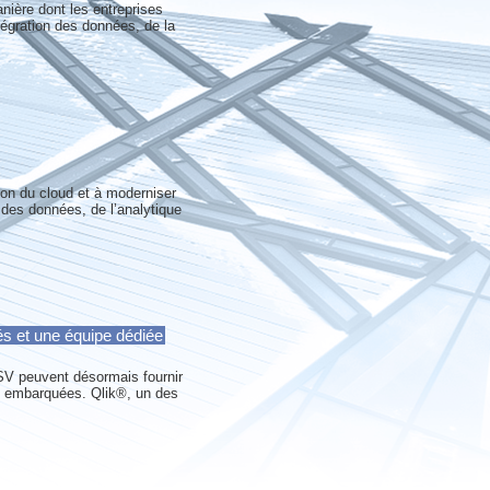
anière dont les entreprises
tégration des données, de la
tion du cloud et à moderniser
 des données, de l’analytique
és et une équipe dédiée
ISV peuvent désormais fournir
que embarquées. Qlik®, un des