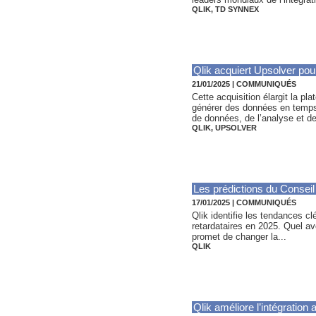
QLIK
,
TD SYNNEX
Qlik acquiert Upsolver pour
21/01/2025
|
COMMUNIQUÉS
Cette acquisition élargit la p
générer des données en temps 
de données, de l’analyse et de
QLIK
,
UPSOLVER
Les prédictions du Conseil 
17/01/2025
|
COMMUNIQUÉS
Qlik identifie les tendances cl
retardataires en 2025. Quel ave
promet de changer la...
QLIK
Qlik améliore l’intégration