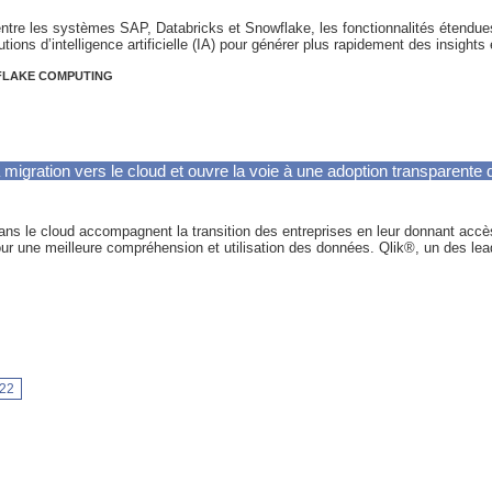
entre les systèmes SAP, Databricks et Snowflake, les fonctionnalités étendues
tions d’intelligence artificielle (IA) pour générer plus rapidement des insights
LAKE COMPUTING
a migration vers le cloud et ouvre la voie à une adoption transparente d
ans le cloud accompagnent la transition des entreprises en leur donnant accè
) pour une meilleure compréhension et utilisation des données. Qlik®, un des le
22