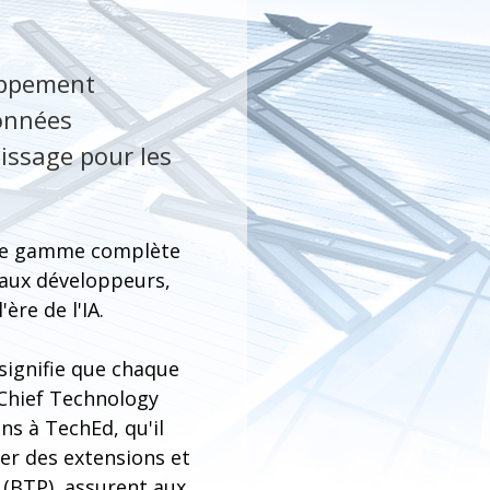
oppement
données
tissage pour les
une gamme complète
 aux développeurs,
ère de l'IA.
signifie que chaque
 Chief Technology
ns à TechEd, qu'il
éer des extensions et
 (BTP), assurent aux