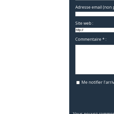
Adresse email (non p
Site web :
Commentaire * :
Me notifier l'ar
Vous pouvez commente