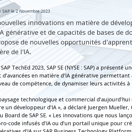
e SAP le 2 Novembre 2023
nouvelles innovations en matière de dével
'IA générative et de capacités de bases de 
 propose de nouvelles opportunités d'appren
re de l'IA.
 SAP TechEd 2023, SAP SE (NYSE : SAP) a présenté 
et d'avancées en matière d'IA générative permettant
veau de compétence, de dynamiser leurs activités à l'
aysage technologique et commercial d'aujourd'hui 
e un développeur d'IA », a déclaré Juergen Mueller,
 Board de SAP SE. « Les innovations que nous lanço
 pro-code infusés d'IA ou d'un portail unique pour cr
nératives d'IA sur SAP Business Technology Platform