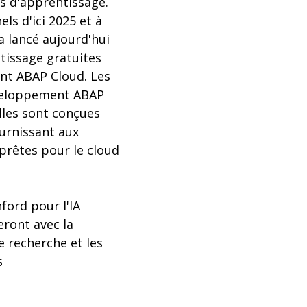
s d'apprentissage.
s d'ici 2025 et à
a lancé aujourd'hui
ntissage gratuites
nt ABAP Cloud. Les
éveloppement ABAP
lles sont conçues
urnissant aux
prêtes pour le cloud
nford pour l'IA
eront avec la
 recherche et les
s