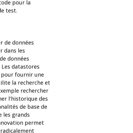
code pour la
e test.
er de données
r dans les
e de données
. Les datastores
- pour fournir une
lite la recherche et
 exemple rechercher
er l'historique des
nnalités de base de
e les grands
innovation permet
 radicalement