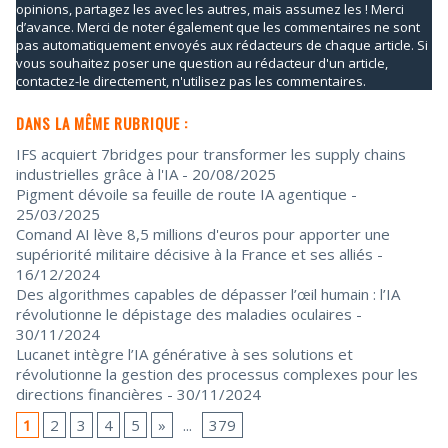
opinions, partagez les avec les autres, mais assumez les ! Merci
d’avance. Merci de noter également que les commentaires ne sont
pas automatiquement envoyés aux rédacteurs de chaque article. Si
vous souhaitez poser une question au rédacteur d'un article,
contactez-le directement, n'utilisez pas les commentaires.
DANS LA MÊME RUBRIQUE :
IFS acquiert 7bridges pour transformer les supply chains
industrielles grâce à l'IA
- 20/08/2025
Pigment dévoile sa feuille de route IA agentique
-
25/03/2025
Comand AI lève 8,5 millions d'euros pour apporter une
supériorité militaire décisive à la France et ses alliés
-
16/12/2024
Des algorithmes capables de dépasser l’œil humain : l’IA
révolutionne le dépistage des maladies oculaires
-
30/11/2024
Lucanet intègre l’IA générative à ses solutions et
révolutionne la gestion des processus complexes pour les
directions financières
- 30/11/2024
1
2
3
4
5
»
...
379