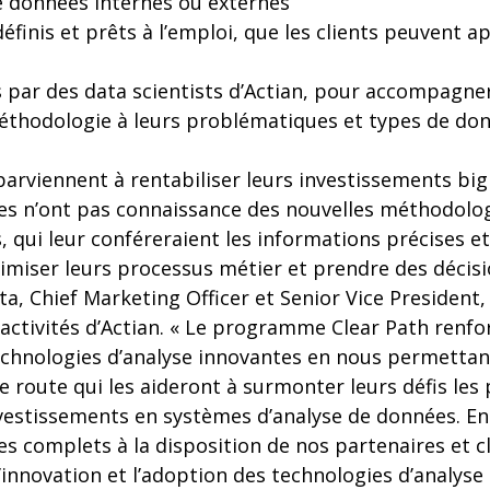
e données internes ou externes
éfinis et prêts à l’emploi, que les clients peuvent ap
s par des data scientists d’Actian, pour accompagner
 méthodologie à leurs problématiques et types de do
parviennent à rentabiliser leurs investissements big 
les n’ont pas connaissance des nouvelles méthodolog
 qui leur conféreraient les informations précises et 
miser leurs processus métier et prendre des décisio
a, Chief Marketing Officer et Senior Vice President
ctivités d’Actian. « Le programme Clear Path renfo
echnologies d’analyse innovantes en nous permettan
 de route qui les aideront à surmonter leurs défis les
investissements en systèmes d’analyse de données. E
s complets à la disposition de nos partenaires et c
’innovation et l’adoption des technologies d’analyse 