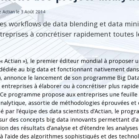
Actian le 3 Août 2014
es workflows de data blending et data mini
ntreprises à concrétiser rapidement toutes
« Actian »), le premier éditeur mondial à proposer 
 dédiée au big data et fonctionnant nativement dan
»), annonce le lancement de son programme Big Data 
 entreprises à élaborer ou à concrétiser plus rapid
. Ce programme propose aux entreprises une feuille
 analytique, assortie de méthodologies éprouvées et
é par l’équipe des data scientists d’Actian, le prog
sur des concepts big data innovants permettant d’ac
sion des résultats d’analyse et d’étendre les analyse
à l’aide des algorithmes sophistiqués et des techno