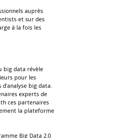
ssionnels auprès
ntists et sur des
ge à la fois les
 big data révèle
ieurs pour les
 d’analyse big data.
enaires experts de
ath ces partenaires
ilement la plateforme
gramme Big Data 2.0