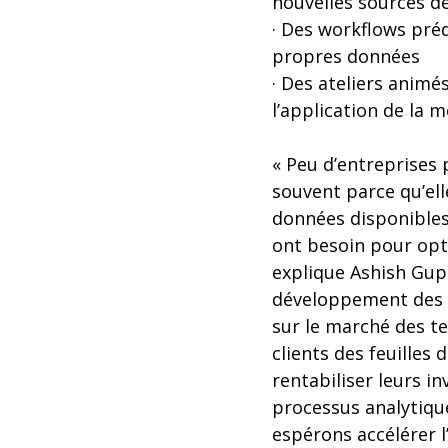
nouvelles sources d
· Des workflows préd
propres données
· Des ateliers animé
l’application de la
« Peu d’entreprises 
souvent parce qu’el
données disponibles,
ont besoin pour opti
explique Ashish Gupt
développement des a
sur le marché des t
clients des feuilles
rentabiliser leurs 
processus analytique
espérons accélérer l