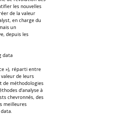
ifier les nouvelles
éer de la valeur
alyst, en charge du
rmais un
e, depuis les
g data
e »), réparti entre
 valeur de leurs
et de méthodologies
éthodes d’analyse à
ists chevronnés, des
s meilleures
 data.