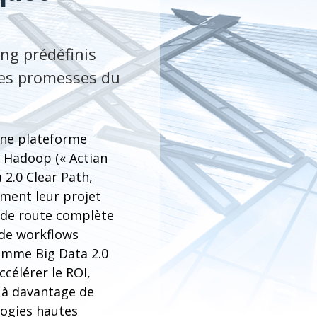
ng prédéfinis
 les promesses du
une plateforme
s Hadoop (« Actian
2.0 Clear Path,
ement leur projet
 de route complète
 de workflows
ramme Big Data 2.0
célérer le ROI,
s à davantage de
logies hautes