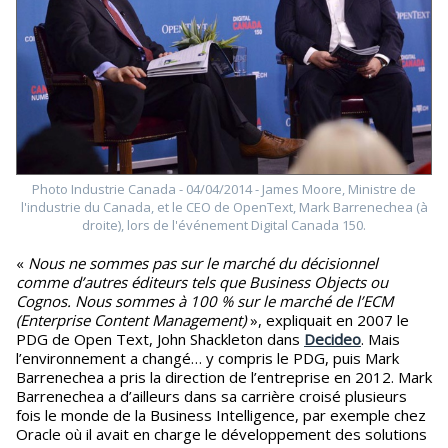
Photo Industrie Canada - 04/04/2014 - James Moore, Ministre de
l'industrie du Canada, et le CEO de OpenText, Mark Barrenechea (à
droite), lors de l'événement Digital Canada 150.
«
Nous ne sommes pas sur le marché du décisionnel
comme d’autres éditeurs tels que Business Objects ou
Cognos. Nous sommes à 100 % sur le marché de l’ECM
(Enterprise Content Management)
», expliquait en 2007 le
PDG de Open Text, John Shackleton dans
Decideo
. Mais
l’environnement a changé… y compris le PDG, puis Mark
Barrenechea a pris la direction de l’entreprise en 2012. Mark
Barrenechea a d’ailleurs dans sa carrière croisé plusieurs
fois le monde de la Business Intelligence, par exemple chez
Oracle où il avait en charge le développement des solutions