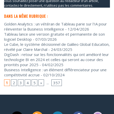
vous souhaitez poser une question au rédacteur d'un article,
contactez-le directement, n'utilisez pas les commentaires.
DANS LA MÊME RUBRIQUE :
Golden Analytics : un vétéran de Tableau parie sur l'IA pour
réinventer la Business Intelligence
- 12/04/2026
Tableau lance une version gratuite et permanente de son
logiciel Desktop
- 07/03/2026
Le Cube, le système décisionnel de Galileo Global Education,
révélé par Claire Marchal
- 24/03/2025
DigDash : retour sur les fonctionnalités qui ont amélioré leur
technologie BI en 2024 et celles qui seront au coeur des
priorités pour 2025
- 04/02/2025
Business Intelligence : un élément différenciateur pour une
compétitivité accrue
- 02/10/2024
1
2
3
4
5
»
...
357