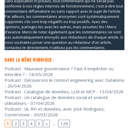
sans explication ni préavis, tout commentaire qui ne serait pas
conforme à nos règles internes de fonctionnement, c'est-à-dire tout
commentaire diffamatoire ou sans rapport avec le sujet de l’article.
Par ailleurs, les commentaires anonymes sont systématiquement
supprimés s’ils sont trop négatifs ou trop positifs. Ayez des
opinions, partagez les avec les autres, mais assumez les ! Merci
d’avance. Merci de noter également que les commentaires ne sont
pas automatiquement envoyés aux rédacteurs de chaque article. Si
vous souhaitez poser une question au rédacteur d'un article,
contactez-le directement, n'utilisez pas les commentaires.
DANS LA MÊME RUBRIQUE :
Podcast : Mauvaise gouvernance ? Faut-il empêcher ou
interdire ?
- 18/05/2026
Podcast : Découvrons le context engineering avec Dataloma
- 20/04/2026
Podcast : Catalogue de données, LLM et MCP
- 13/04/2026
Podcast : Un catalogue de données social et orienté
utilisateurs
- 07/04/2026
Podcast : IA, RH et données, avec José Rodriguez,
Cornerstone
- 30/03/2026
1
2
3
4
5
»
...
129