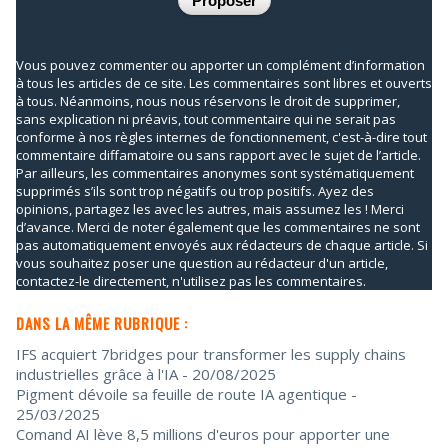
Vous pouvez commenter ou apporter un complément d’information
à tous les articles de ce site. Les commentaires sont libres et ouverts
à tous. Néanmoins, nous nous réservons le droit de supprimer,
sans explication ni préavis, tout commentaire qui ne serait pas
conforme à nos règles internes de fonctionnement, c'est-à-dire tout
commentaire diffamatoire ou sans rapport avec le sujet de l’article.
Par ailleurs, les commentaires anonymes sont systématiquement
supprimés s’ils sont trop négatifs ou trop positifs. Ayez des
opinions, partagez les avec les autres, mais assumez les ! Merci
d’avance. Merci de noter également que les commentaires ne sont
pas automatiquement envoyés aux rédacteurs de chaque article. Si
vous souhaitez poser une question au rédacteur d'un article,
contactez-le directement, n'utilisez pas les commentaires.
DANS LA MÊME RUBRIQUE :
IFS acquiert 7bridges pour transformer les supply chains
industrielles grâce à l'IA
- 20/08/2025
Pigment dévoile sa feuille de route IA agentique
-
25/03/2025
Comand AI lève 8,5 millions d'euros pour apporter une