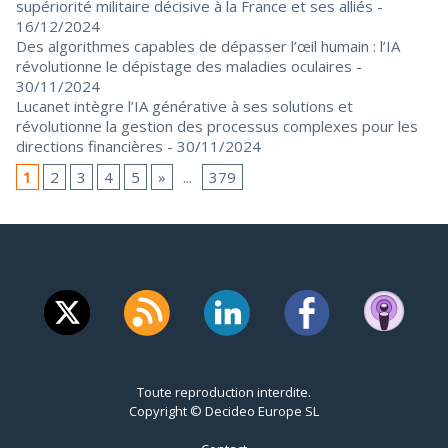
supériorité militaire décisive à la France et ses alliés
-
16/12/2024
Des algorithmes capables de dépasser l’œil humain : l’IA
révolutionne le dépistage des maladies oculaires
-
30/11/2024
Lucanet intègre l’IA générative à ses solutions et
révolutionne la gestion des processus complexes pour les
directions financières
- 30/11/2024
1
2
3
4
5
»
...
379
Toute reproduction interdite.
Copyright © Decideo Europe SL