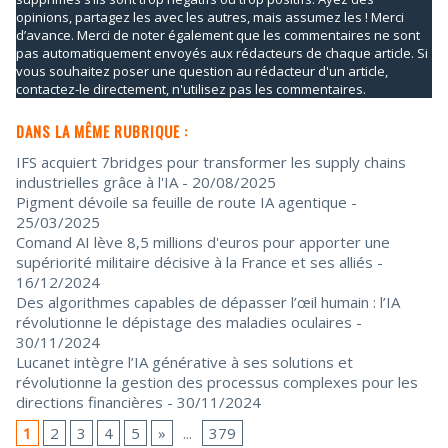
opinions, partagez les avec les autres, mais assumez les ! Merci
d’avance. Merci de noter également que les commentaires ne sont
pas automatiquement envoyés aux rédacteurs de chaque article. Si
vous souhaitez poser une question au rédacteur d'un article,
contactez-le directement, n'utilisez pas les commentaires.
DANS LA MÊME RUBRIQUE :
IFS acquiert 7bridges pour transformer les supply chains
industrielles grâce à l'IA
- 20/08/2025
Pigment dévoile sa feuille de route IA agentique
-
25/03/2025
Comand AI lève 8,5 millions d'euros pour apporter une
supériorité militaire décisive à la France et ses alliés
-
16/12/2024
Des algorithmes capables de dépasser l’œil humain : l’IA
révolutionne le dépistage des maladies oculaires
-
30/11/2024
Lucanet intègre l’IA générative à ses solutions et
révolutionne la gestion des processus complexes pour les
directions financières
- 30/11/2024
1
2
3
4
5
»
...
379