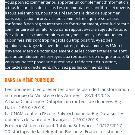
Vous pouvez commenter ou apporter un complément d’information
à tous les articles de ce site. Les commentaires sont libres et ouverts
à tous. Néanmoins, nous nous réservons le droit de supprimer,
sans explication ni préavis, tout commentaire qui ne serait pas
conforme à nos règles internes de fonctionnement, c'est-à-dire tout
commentaire diffamatoire ou sans rapport avec le sujet de l’article.
Par ailleurs, les commentaires anonymes sont systématiquement
supprimés s’ils sont trop négatifs ou trop positifs. Ayez des
opinions, partagez les avec les autres, mais assumez les ! Merci
d’avance. Merci de noter également que les commentaires ne sont
pas automatiquement envoyés aux rédacteurs de chaque article. Si
vous souhaitez poser une question au rédacteur d'un article,
contactez-le directement, n'utilisez pas les commentaires.
DANS LA MÊME RUBRIQUE :
Les données bien présentes dans le plan de transformation
numérique du Ministère des Armées
- 23/04/2018
Alibaba Cloud lance Dataphin, un moteur de données Big
Data
- 28/02/2018
La CNAM confie à l'Ecole Polytechnique le Big Data sur les
données de santé des français
- 27/02/2018
Frédéric Abitan a rejoint Tableau Software
- 10/12/2017
20 startups de la délégation Business France à Lisbonne