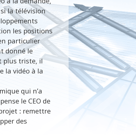
éo à la demande,
i la télévision
veloppements
on les positions
n particulier
nt donné le
lus triste, il
 la vidéo à la
mique qui n’a
 pense le CEO de
rojet : remettre
opper des