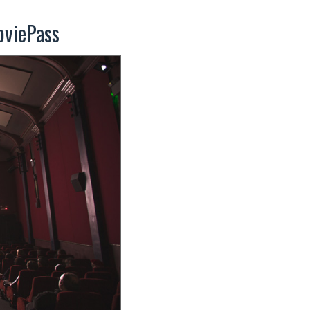
oviePass