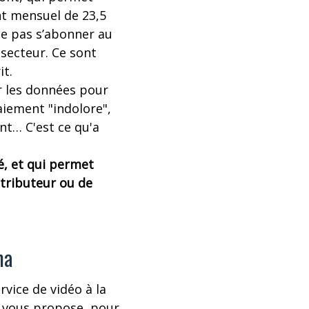
nt mensuel de 23,5
 ne pas s’abonner au
secteur. Ce sont
t.
ur les données pour
paiement "indolore",
nt… C'est ce qu'a
é, et qui permet
istributeur ou de
ma
rvice de vidéo à la
i vous propose, pour