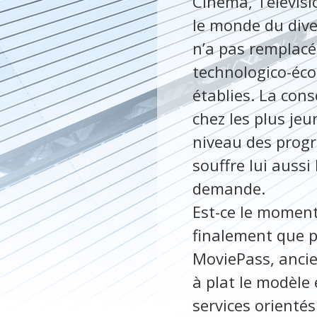
Cinéma, Télévis
le monde du dive
n’a pas remplacé
technologico-éco
établies. La cons
chez les plus jeu
niveau des progr
souffre lui auss
demande.
Est-ce le momen
finalement que p
MoviePass, ancie
à plat le modèle
services orienté