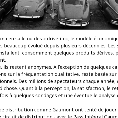
néma en salle ou des « drive-in », le modèle économiqu
pas beaucoup évolué depuis plusieurs décennies. Les
’installent, consomment quelques produits dérivés, 
nt.
 ils restent anonymes. A l’exception de quelques cart
ons sur la fréquentation qualitative, reste basée su
ionnels. Des millions de spectateurs chaque année, 
 chose. Quant à la perception, la satisfaction, le ret
fois à quelques sondages et une éventuelle analyse 
de distribution comme Gaumont ont tenté de jouer la 
e circuit de distribution - avec le Pass Intégral Gau