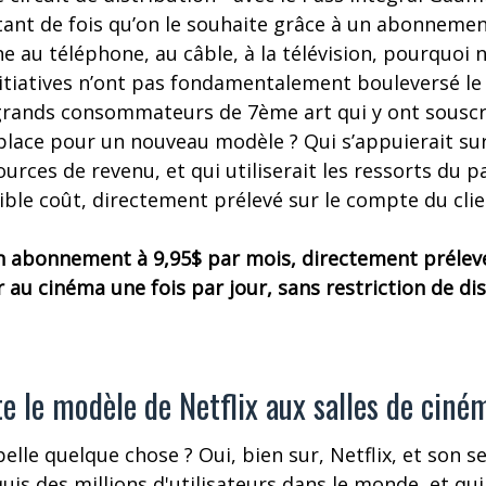
utant de fois qu’on le souhaite grâce à un abonneme
nne au téléphone, au câble, à la télévision, pourquoi
itiatives n’ont pas fondamentalement bouleversé le 
grands consommateurs de 7ème art qui y ont souscri
e place pour un nouveau modèle ? Qui s’appuierait s
ources de revenu, et qui utiliserait les ressorts du 
ble coût, directement prélevé sur le compte du clie
 un abonnement à 9,95$ par mois, directement prélev
er au cinéma une fois par jour, sans restriction de d
e le modèle de Netflix aux salles de ciné
lle quelque chose ? Oui, bien sur, Netflix, et son se
is des millions d'utilisateurs dans le monde, et qu