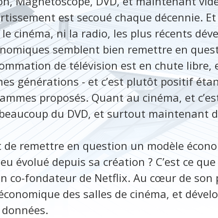
ion, Magnétoscope, DVD, et maintenant vid
rtissement est secoué chaque décennie. Et s
 le cinéma, ni la radio, les plus récents dé
nomiques semblent bien remettre en questi
ommation de télévision est en chute libre, e
nes générations - et c’est plutôt positif éta
ammes proposés. Quant au cinéma, et c’est p
i beaucoup du DVD, et surtout maintenant de
t de remettre en question un modèle écono
eu évolué depuis sa création ? C’est ce que
n co-fondateur de Netflix. Au cœur de son p
 économique des salles de cinéma, et dével
s données.