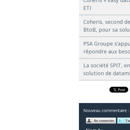
Coheris « Easy dat
ETI
Coheris, second de
BtoB, pour sa solu
PSA Groupe s’appui
répondre aux besoi
La société SPIT, e
solution de datami
Nouveau commentaire :