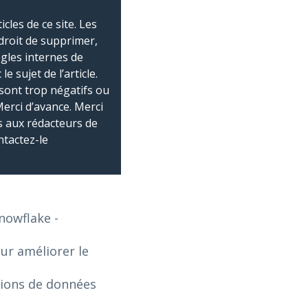
les de ce site. Les
droit de supprimer,
ègles internes de
 sujet de l’article.
sont trop négatifs ou
Merci d’avance. Merci
 aux rédacteurs de
ntactez-le
Snowflake
-
our améliorer le
tions de données