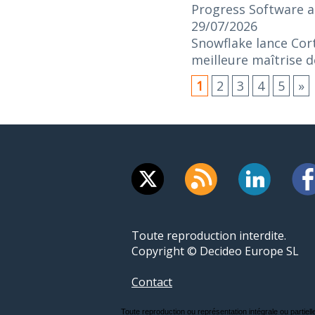
Progress Software an
29/07/2026
Snowflake lance Cort
meilleure maîtrise d
1
2
3
4
5
»
Toute reproduction interdite.
Copyright © Decideo Europe SL
Contact
Toute reproduction ou représentation intégrale ou partielle