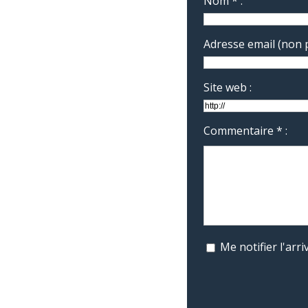
Nom * :
Adresse email (non p
Site web :
Commentaire * :
Me notifier l'ar