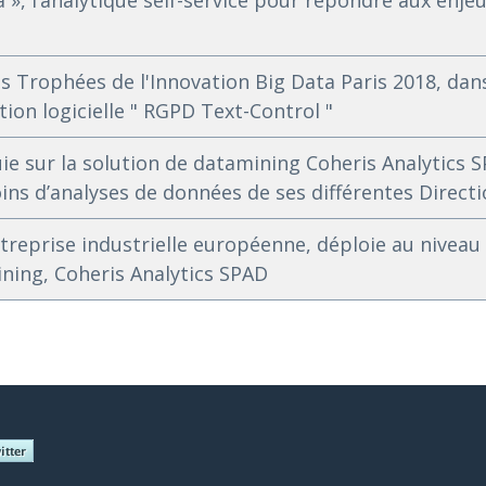
a », l’analytique self-service pour répondre aux enje
s Trophées de l'Innovation Big Data Paris 2018, dans
tion logicielle " RGPD Text-Control "
e sur la solution de datamining Coheris Analytics 
ns d’analyses de données de ses différentes Direct
ntreprise industrielle européenne, déploie au niveau 
ning, Coheris Analytics SPAD