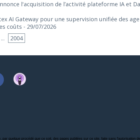
nonce l'acquisition de l’activité plateforme IA et 
ex AI Gateway pour une supervision unifiée des agen
es coûts
- 29/07/2026
...
2004
, par quelque procédé que ce soit, des pages publiées sur ce site, faite sans l'autorisation de l