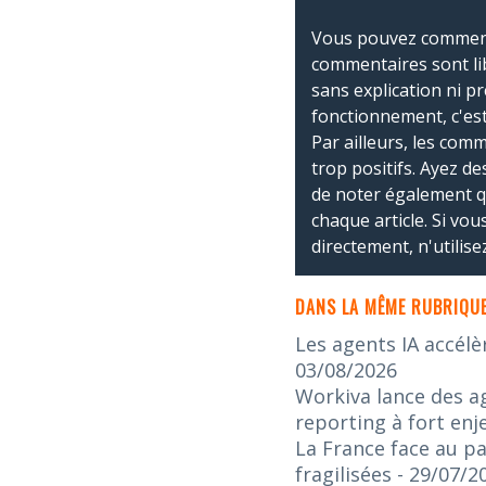
Vous pouvez commente
commentaires sont li
sans explication ni p
fonctionnement, c'est
Par ailleurs, les co
trop positifs. Ayez de
de noter également 
chaque article. Si vo
directement, n'utilis
DANS LA MÊME RUBRIQUE
Les agents IA accélè
03/08/2026
Workiva lance des ag
reporting à fort enj
La France face au pa
fragilisées
- 29/07/2