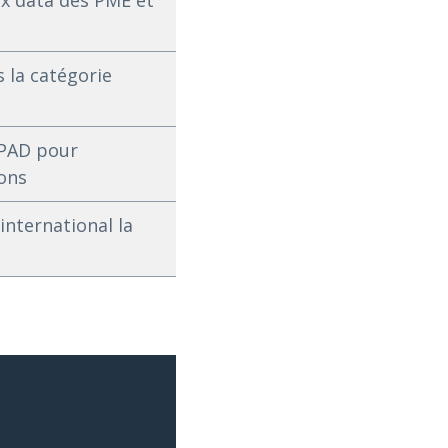
ux data des PME et
 la catégorie
SPAD pour
ions
international la