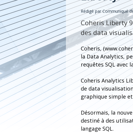
Rédigé par Communiqué de
Coheris Liberty 
des data visuali
Coheris, (www.coheri
la Data Analytics, p
requêtes SQL avec la
Coheris Analytics L
de data visualisatio
graphique simple e
Désormais, la nouve
destiné à des utili
langage SQL.