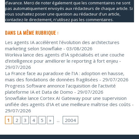
d’avance. Merci de noter également que les commentaires ne sont
pas automatiquement envoyés aux rédacteurs de chaque article. Si
vous souhaitez poser une question au rédacteur d'un article,
contactez-le directement, n'utilisez pas les commentaires.
DANS LA MÊME RUBRIQUE :
Les agents IA accélèrent l'évolution des architectures
marketing selon Snowflake
- 03/08/2026
Workiva lance des agents d’IA spécialisés et une couche
d’intelligence pour améliorer le reporting à fort enjeu
-
29/07/2026
La France face au paradoxe de l’IA : adoption en hausse,
mais des fondations de données fragilisées
- 29/07/2026
Progress Software annonce l'acquisition de l’activité
plateforme IA et Data de Domo
- 29/07/2026
Snowflake lance Cortex AI Gateway pour une supervision
unifiée des agents d'IA et une meilleure maîtrise des coûts
-
29/07/2026
1
2
3
4
5
»
...
2004