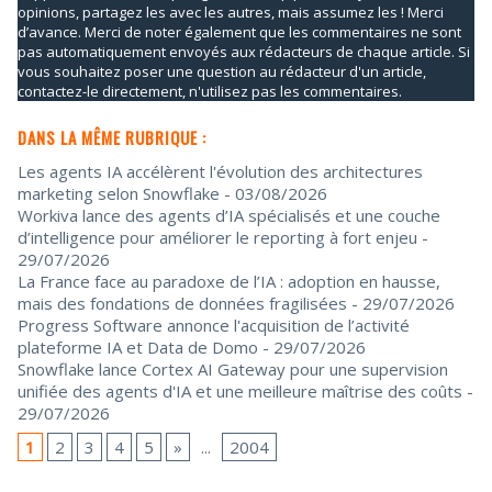
opinions, partagez les avec les autres, mais assumez les ! Merci
d’avance. Merci de noter également que les commentaires ne sont
pas automatiquement envoyés aux rédacteurs de chaque article. Si
vous souhaitez poser une question au rédacteur d'un article,
contactez-le directement, n'utilisez pas les commentaires.
DANS LA MÊME RUBRIQUE :
Les agents IA accélèrent l'évolution des architectures
marketing selon Snowflake
- 03/08/2026
Workiva lance des agents d’IA spécialisés et une couche
d’intelligence pour améliorer le reporting à fort enjeu
-
29/07/2026
La France face au paradoxe de l’IA : adoption en hausse,
mais des fondations de données fragilisées
- 29/07/2026
Progress Software annonce l'acquisition de l’activité
plateforme IA et Data de Domo
- 29/07/2026
Snowflake lance Cortex AI Gateway pour une supervision
unifiée des agents d'IA et une meilleure maîtrise des coûts
-
29/07/2026
1
2
3
4
5
»
...
2004