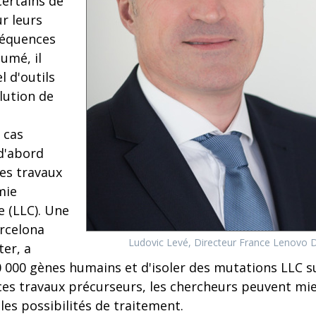
certains de
ur leurs
séquences
sumé, il
l d'outils
olution de
 cas
 d'abord
es travaux
mie
 (LLC). Une
arcelona
Ludovic Levé, Directeur France Lenovo 
er, a
0 000 gènes humains et d'isoler des mutations LLC s
ces travaux précurseurs, les chercheurs peuvent m
 les possibilités de traitement.