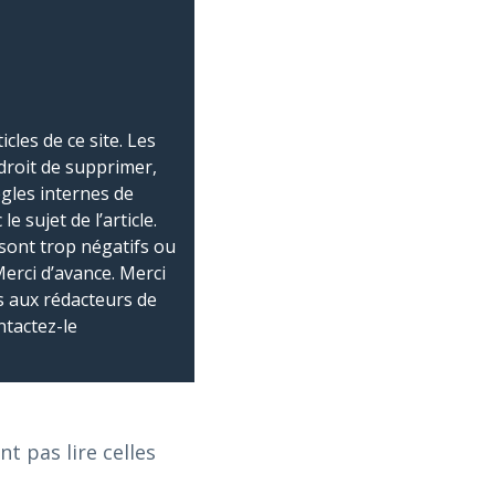
les de ce site. Les
droit de supprimer,
ègles internes de
 sujet de l’article.
sont trop négatifs ou
Merci d’avance. Merci
 aux rédacteurs de
ntactez-le
 pas lire celles