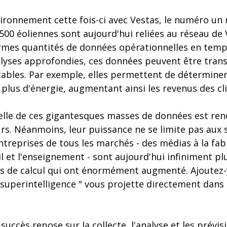
vironnement cette fois-ci avec Vestas, le numéro un 
 500 éoliennes sont aujourd'hui reliées au réseau de
mes quantités de données opérationnelles en temps
nalyses approfondies, ces données peuvent être tra
tables. Par exemple, elles permettent de déterminer
 plus d'énergie, augmentant ainsi les revenus des cli
tielle de ces gigantesques masses de données est re
rs. Néanmoins, leur puissance ne se limite pas aux 
entreprises de tous les marchés - des médias à la fab
il et l'enseignement - sont aujourd'hui infiniment 
s de calcul qui ont énormément augmenté. Ajoutez-y 
 " superintelligence " vous projette directement dans
succès repose sur la collecte, l'analyse et les prévis