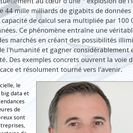
ellement au cœur d'une " explosion de l'i
de 44 mille milliards de gigabits de données 
 capacité de calcul sera multipliée par 100
nnées. Ce phénomène entraîne une véritabl
es marchés en créant des possibilités illim
s de l'humanité et gagner considérablement 
ité. Des exemples concrets ouvrent la voie
icace et résolument tourné vers l'avenir.
cielle, le
 big data et
 tendances
eures de
reux sont
ntreprises,