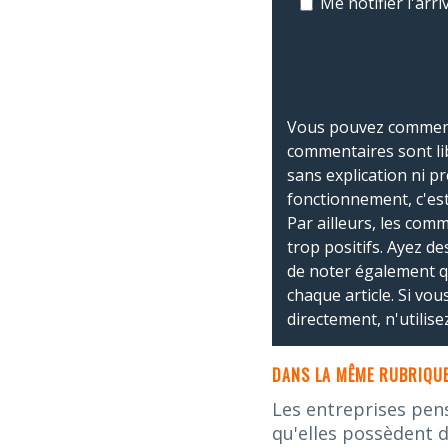
Me notifier l'ar
Vous pouvez commente
commentaires sont li
sans explication ni p
fonctionnement, c'est
Par ailleurs, les co
trop positifs. Ayez de
de noter également 
chaque article. Si vo
directement, n'utilis
DANS LA MÊME RUBRIQUE
Les entreprises pen
qu'elles possèdent d