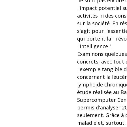
ne sont pas encore 
l'impact potentiel s
activités ni des con
sur la société. En ré
s'agit pour l'essentie
qui portent la " rév
l'intelligence ".
Examinons quelques
concrets, avec tout
l'exemple tangible d
concernant la leucé
lymphoïde chronique
étude réalisée au B
Supercomputer Cent
permis d'analyser 2
seulement. Grâce à 
maladie et, surtout,